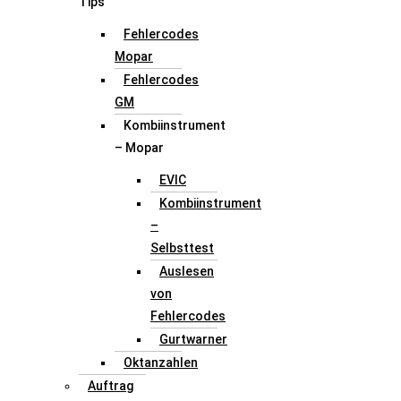
Tips
Fehlercodes
Mopar
Fehlercodes
GM
Kombiinstrument
– Mopar
EVIC
Kombiinstrument
–
Selbsttest
Auslesen
von
Fehlercodes
Gurtwarner
Oktanzahlen
Auftrag