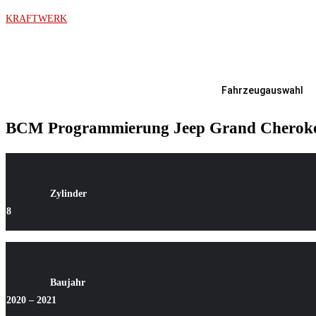
Zum
KRAFTWERK
Inhalt
springen
Fahrzeugauswahl
BCM Programmierung Jeep Grand Cherokee
Zylinder
8
Baujahr
2020 – 2021