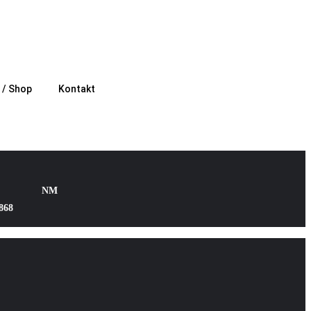
e / Shop
Kontakt
NM
868