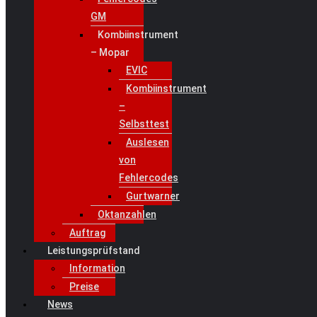
GM
Kombiinstrument
– Mopar
EVIC
Kombiinstrument
–
Selbsttest
Auslesen
von
Fehlercodes
Gurtwarner
Oktanzahlen
Auftrag
Leistungsprüfstand
Information
Preise
News