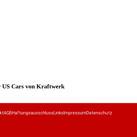
ür US Cars von Kraftwerk
kt
AGB
Haftungsausschluss
Links
Impressum
Datenschutz