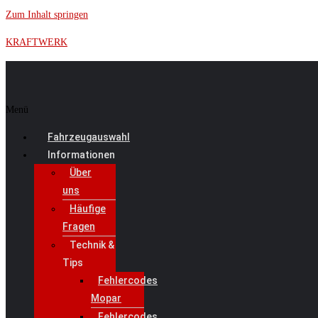
Zum Inhalt springen
KRAFTWERK
Menü
Fahrzeugauswahl
Informationen
Über
uns
Häufige
Fragen
Technik &
Tips
Fehlercodes
Mopar
Fehlercodes