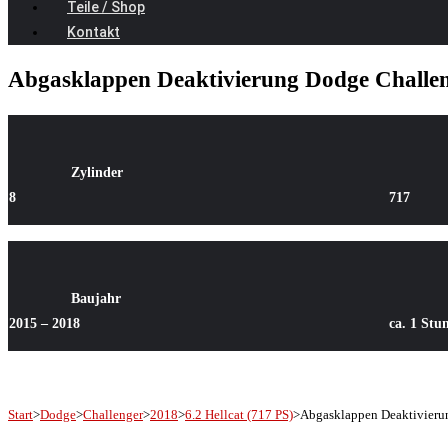
Teile / Shop
Kontakt
Abgasklappen Deaktivierung Dodge Challeng
Zylinder
8
717
Baujahr
2015 – 2018
ca. 1 Stu
Start
>
Dodge
>
Challenger
>
2018
>
6.2 Hellcat (717 PS)
>
Abgasklappen Deaktivierun