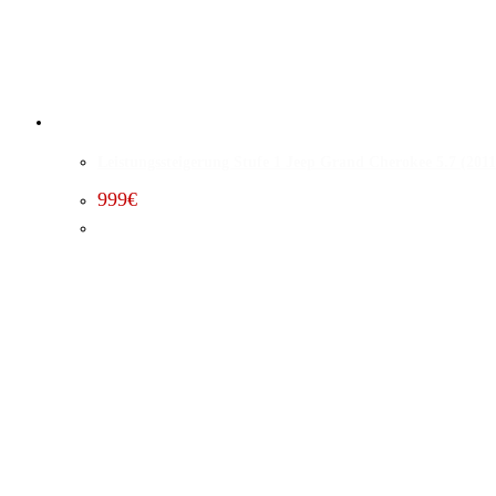
Leistungssteigerung Stufe 1 Jeep Grand Cherokee 5.7 (2011
999
€