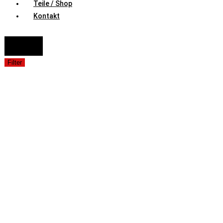
Teile / Shop
Kontakt
FAHRZEUGAUSWAHL (Fahrzeug / Model / Baujahr / Motor)
Suche
Filter