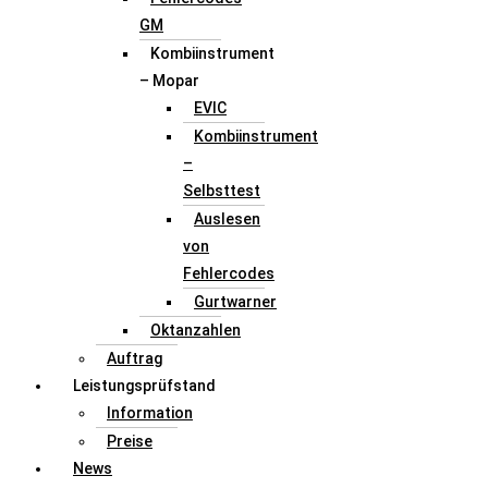
GM
Kombiinstrument
– Mopar
EVIC
Kombiinstrument
–
Selbsttest
Auslesen
von
Fehlercodes
Gurtwarner
Oktanzahlen
Auftrag
Leistungsprüfstand
Information
Preise
News