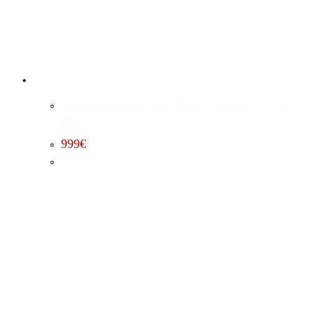
Leistungssteigerung Stufe 1 Dodge Challenger 5.7 (2015 –
2023)
999
€