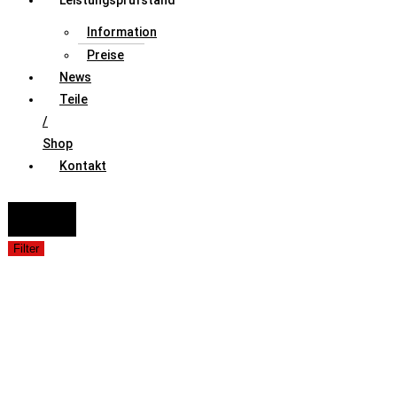
Leistungsprüfstand
Information
Preise
News
Teile
/
Shop
Kontakt
FAHRZEUGAUSWAHL (Fahrzeug / Model / Baujahr / Motor)
Suche
Filter