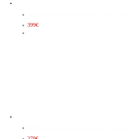
Vmax-Aufhebung Dodge Challenger 5.7 (2015 – 2023)
399
€
MDS Deaktivierung Dodge Challenger 5.7 (2015 – 2023)
279
€