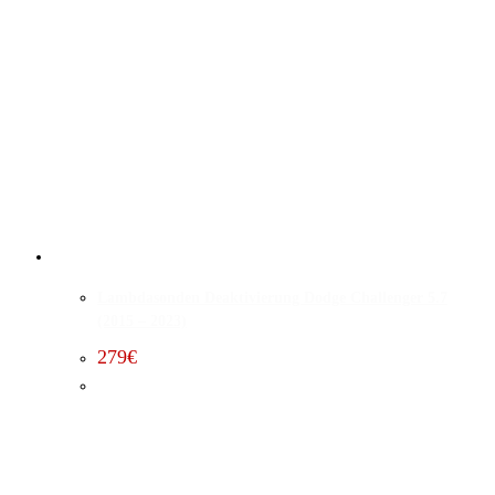
Lambdasonden Deaktivierung Dodge Challenger 5.7
(2015 – 2023)
279
€