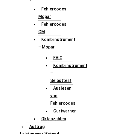
Fehlercodes
Mopar
Fehlercodes
GM
Kombiinstrument
– Mopar
EVIC
Kombiinstrument
–
Selbsttest
Auslesen
von
Fehlercodes
Gurtwarner
Oktanzahlen
Auftrag