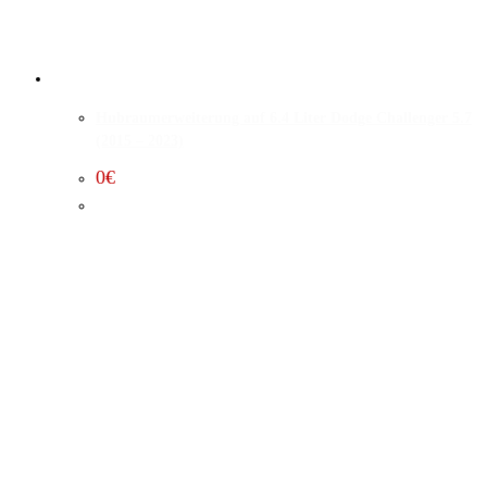
Hubraumerweiterung auf 6.4 Liter Dodge Challenger 5.7
(2015 – 2023)
0
€