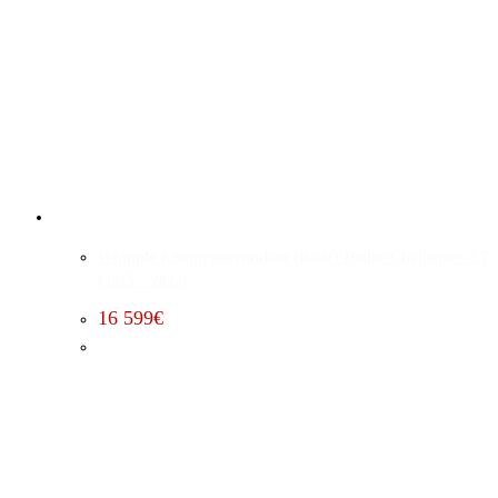
Whipple Kompressorumbau (Basic) Dodge Challenger 5.7
(2015 – 2023)
16 599
€