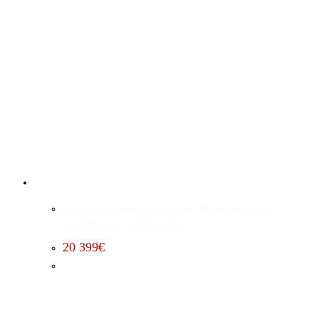
Edelbrock Kompressorumbau (Premium) Dodge
Challenger 5.7 (2015 – 2023)
20 399
€