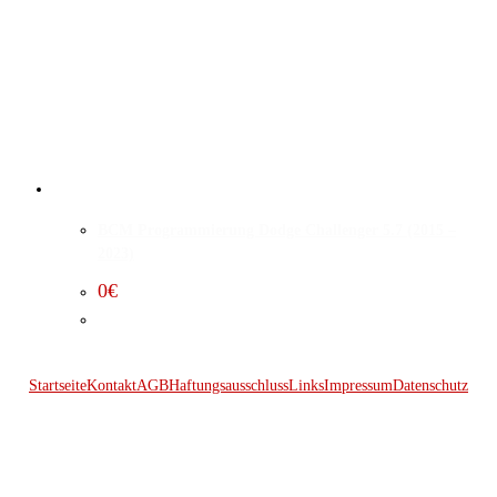
BCM Programmierung Dodge Challenger 5.7 (2015 –
2023)
0
€
Startseite
Kontakt
AGB
Haftungsausschluss
Links
Impressum
Datenschutz
© 2026 Kraftwerk