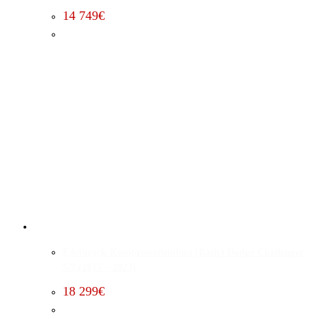
14 749
€
Edelbrock Kompressorumbau (Basic) Dodge Challenger
5.7 (2015 – 2023)
18 299
€