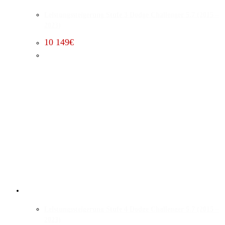
Leistungssteigerung Stufe 3 Dodge Challenger 5.7 (2015 –
2023)
10 149
€
Leistungssteigerung Stufe 4 Dodge Challenger 5.7 (2015 –
2023)