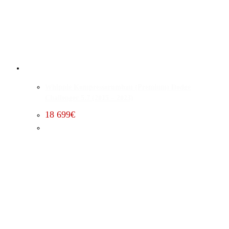
Whipple Kompressorumbau (Premium) Dodge
Challenger 5.7 (2015 – 2023)
18 699
€