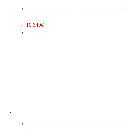
Leistungssteigerung Stufe 3 Dodge Challenger 6.4 (2015 –
2023)
10 349
€
Leistungssteigerung Stufe 4 Dodge Challenger 6.4 (2015 –
2023)