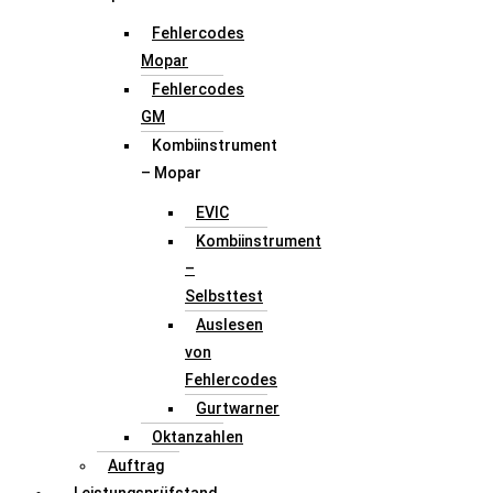
Fehlercodes
Mopar
Fehlercodes
GM
Kombiinstrument
– Mopar
EVIC
Kombiinstrument
–
Selbsttest
Auslesen
von
Fehlercodes
Gurtwarner
Oktanzahlen
Auftrag