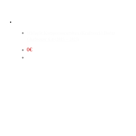
Whipple Kompressorumbau (Kraftwerk) Dodge
Challenger 6.4 (2015 – 2023)
0
€