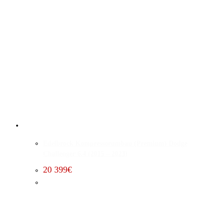
Edelbrock Kompressorumbau (Premium) Dodge
Challenger 6.4 (2015 – 2023)
20 399
€