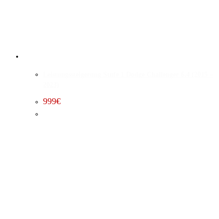
Leistungssteigerung Stufe 1 Dodge Challenger 6.4 (2015 –
2023)
999
€