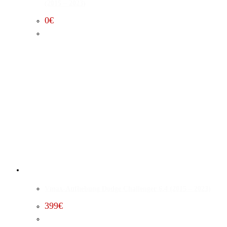
(2015 – 2023)
0
€
Vmax-Aufhebung Dodge Challenger 6.4 (2015 – 2023)
399
€