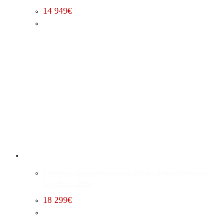
14 949
€
Edelbrock Kompressorumbau (Basic) Dodge Challenger
6.4 (2015 – 2023)
18 299
€