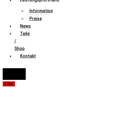
Leistungsprüfstand
Information
Preise
News
Teile
/
Shop
Kontakt
FAHRZEUGAUSWAHL (Fahrzeug / Model / Baujahr / Motor)
Suche
Filter