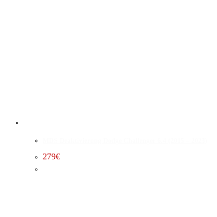
MDS Deaktivierung Dodge Challenger 6.4 (2015 – 2023)
279
€