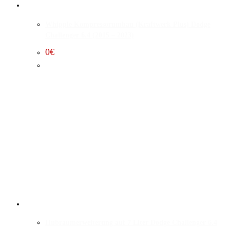
Whipple Kompressorumbau (Kraftwerk Plus) Dodge
Challenger 6.4 (2015 – 2023)
0
€
Hubraumerweiterung auf 7 Liter Dodge Challenger 6.4