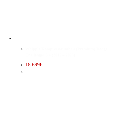
Whipple Kompressorumbau (Premium) Dodge
Challenger 6.4 (2015 – 2023)
18 699
€