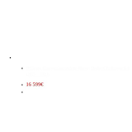
Whipple Kompressorumbau (Basic) Dodge Challenger 6.4
(2015 – 2023)
16 599
€