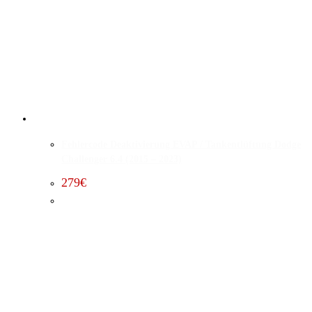
Fehlercode Deaktivierung EVAP / Tankentlüftung Dodge
Challenger 6.4 (2015 – 2023)
279
€