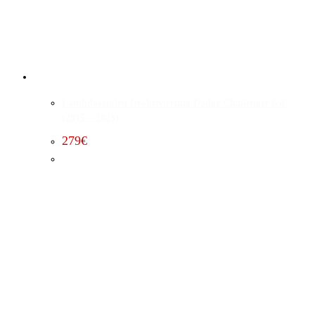
Lambdasonden Deaktivierung Dodge Challenger 6.4
(2015 – 2023)
279
€