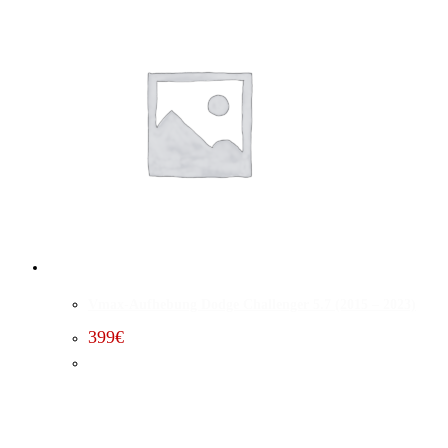
Vmax-Aufhebung Dodge Challenger 5.7 (2015 – 2023)
399
€