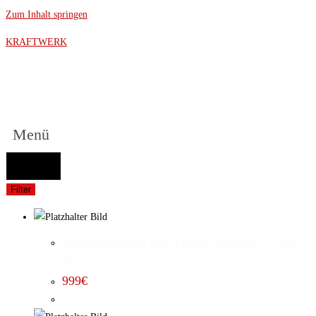
Zum Inhalt springen
KRAFTWERK
Menü
FAHRZEUGAUSWAHL (Fahrzeug / Model / Baujahr / Motor)
Suche
Filter
Leistungssteigerung Stufe 1 Dodge Challenger 5.7 (2015 –
2023)
999
€