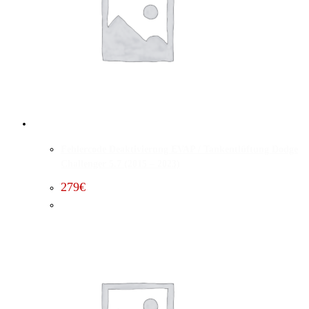
Fehlercode Deaktivierung EVAP / Tankentlüftung Dodge
Challenger 5.7 (2015 – 2023)
279
€