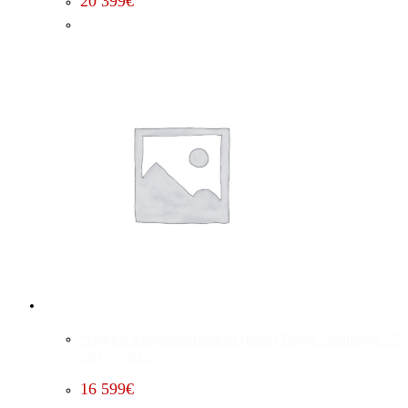
20 399
€
Whipple Kompressorumbau (Basic) Dodge Challenger 5.7
(2015 – 2023)
16 599
€