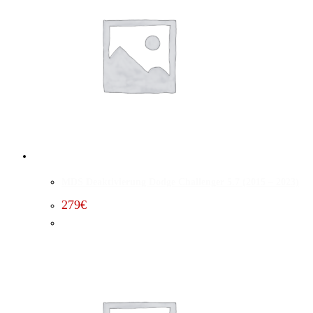
MDS Deaktivierung Dodge Challenger 5.7 (2015 – 2023)
279
€