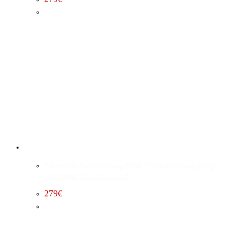
Fehlercode Deaktivierung EVAP / Tankentlüftung Dodge
Challenger 5.7 (2015 – 2023)
279
€