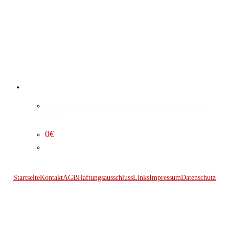
BCM Programmierung Dodge Challenger 5.7 (2015 –
2023)
0
€
Startseite
Kontakt
AGB
Haftungsausschluss
Links
Impressum
Datenschutz
© 2026 Kraftwerk