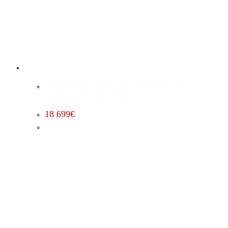
Whipple Kompressorumbau (Premium) Dodge
Challenger 5.7 (2015 – 2023)
18 699
€