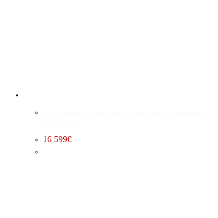
Whipple Kompressorumbau (Basic) Dodge Challenger 5.7
(2015 – 2023)
16 599
€