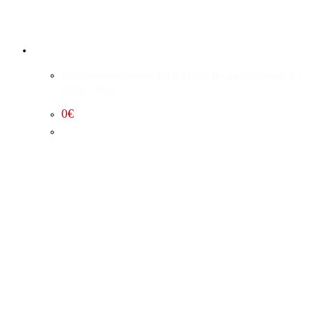
Hubraumerweiterung auf 6.4 Liter Dodge Challenger 5.7
(2015 – 2023)
0
€