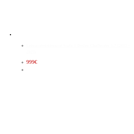
Leistungssteigerung Stufe 1 Dodge Challenger 5.7 (2015 –
2023)
999
€