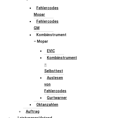
Fehlercodes
Mopar
Fehlercodes
GM
Kombiinstrument
– Mopar
EVIC
Kombiinstrument
–
Selbsttest
Auslesen
von
Fehlercodes
Gurtwarner
Oktanzahlen
Auftrag