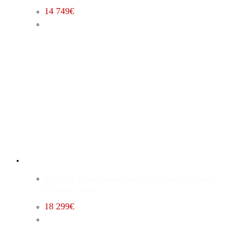
14 749
€
Edelbrock Kompressorumbau (Basic) Dodge Challenger
5.7 (2015 – 2023)
18 299
€