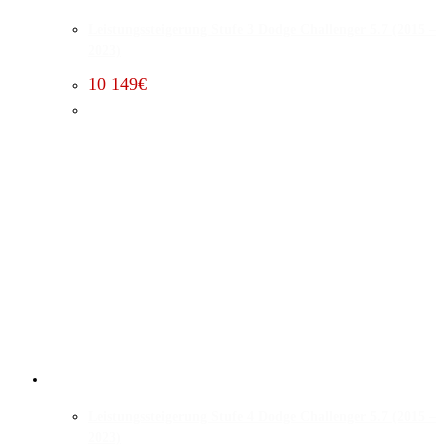
Leistungssteigerung Stufe 3 Dodge Challenger 5.7 (2015 –
2023)
10 149
€
Leistungssteigerung Stufe 4 Dodge Challenger 5.7 (2015 –
2023)