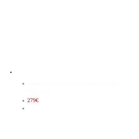
Lambdasonden Deaktivierung Dodge Challenger 5.7
(2015 – 2023)
279
€