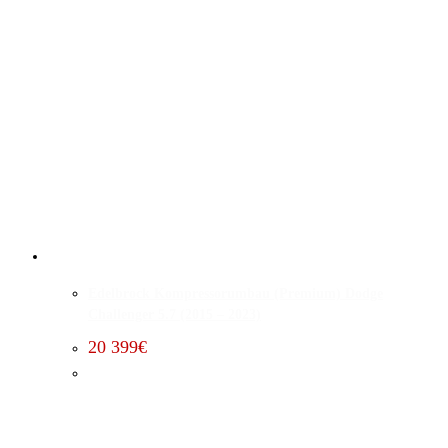
Edelbrock Kompressorumbau (Premium) Dodge
Challenger 5.7 (2015 – 2023)
20 399
€