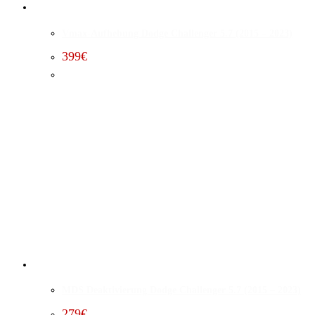
Vmax-Aufhebung Dodge Challenger 5.7 (2015 – 2023)
399
€
MDS Deaktivierung Dodge Challenger 5.7 (2015 – 2023)
279
€