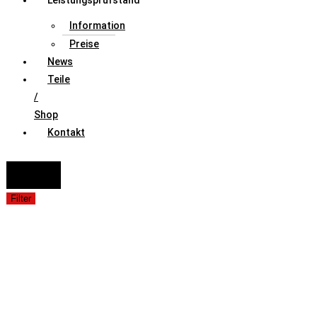
Leistungsprüfstand
Information
Preise
News
Teile
/
Shop
Kontakt
FAHRZEUGAUSWAHL (Fahrzeug / Model / Baujahr / Motor)
Suche
Filter