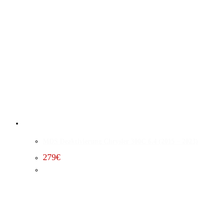
MDS Deaktivierung Chrysler 300C 6.4 (2015 – 2023)
279
€