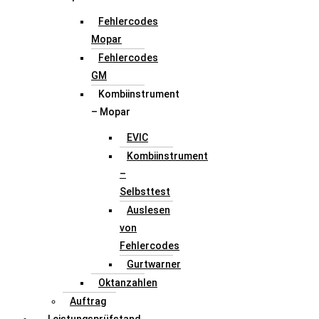
Fehlercodes
Mopar
Fehlercodes
GM
Kombiinstrument
– Mopar
EVIC
Kombiinstrument
–
Selbsttest
Auslesen
von
Fehlercodes
Gurtwarner
Oktanzahlen
Auftrag