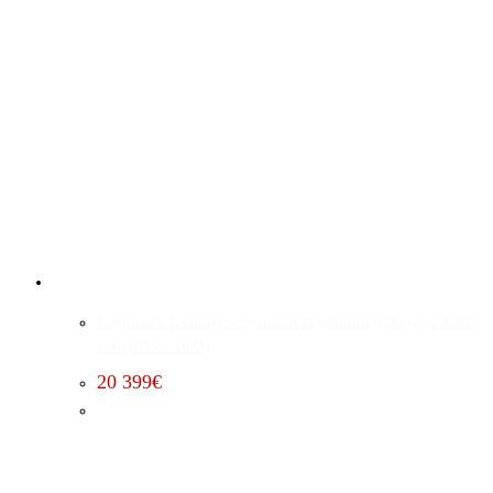
Edelbrock Kompressorumbau (Premium) Chrysler 300C
6.4 (2015 – 2023)
20 399
€