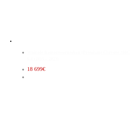
Whipple Kompressorumbau (Premium) Chrysler 300C
6.4 (2015 – 2023)
18 699
€