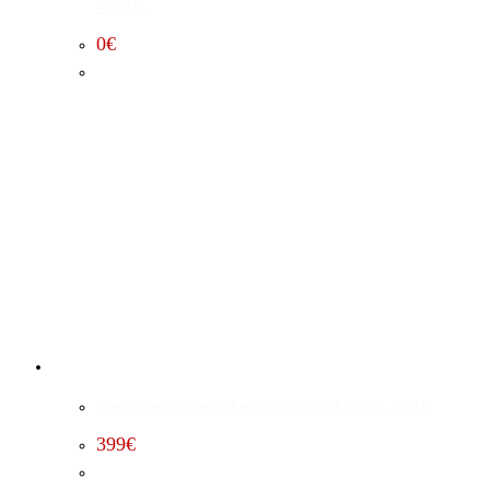
– 2023)
0
€
Vmax-Aufhebung Chrysler 300C 6.4 (2015 – 2023)
399
€