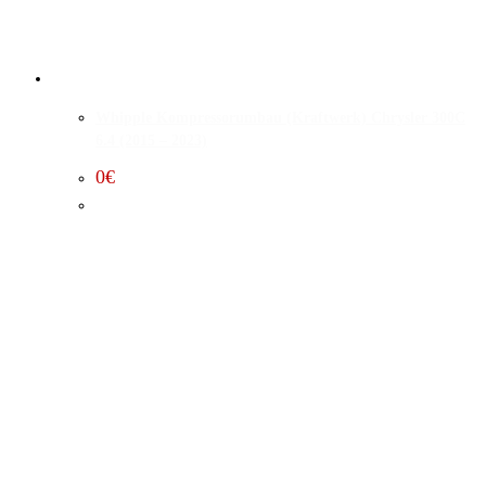
Whipple Kompressorumbau (Kraftwerk) Chrysler 300C
6.4 (2015 – 2023)
0
€