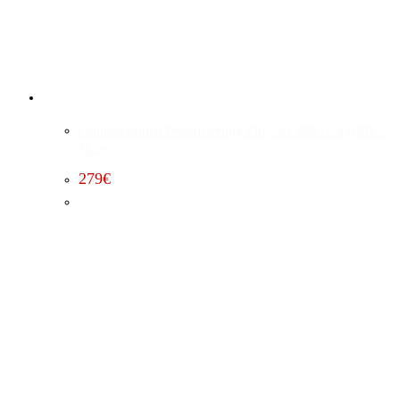
Lambdasonden Deaktivierung Chrysler 300C 6.4 (2015 –
2023)
279
€