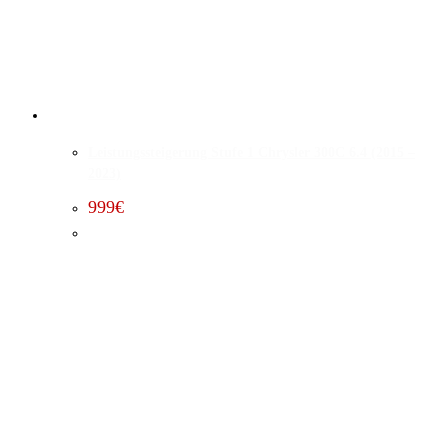
Leistungssteigerung Stufe 1 Chrysler 300C 6.4 (2015 –
2023)
999
€