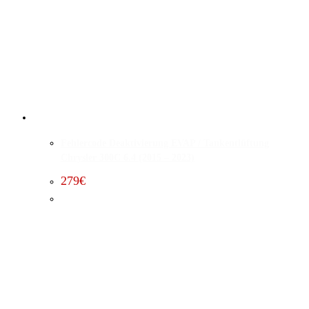
Fehlercode Deaktivierung EVAP / Tankentlüftung
Chrysler 300C 6.4 (2015 – 2023)
279
€