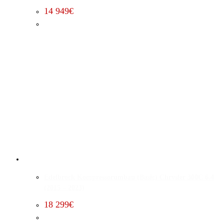
14 949
€
Edelbrock Kompressorumbau (Basic) Chrysler 300C 6.4
(2015 – 2023)
18 299
€