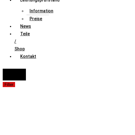
Leistungsprüfstand
Information
Preise
News
Teile
/
Shop
Kontakt
FAHRZEUGAUSWAHL (Fahrzeug / Model / Baujahr / Motor)
Suche
Filter