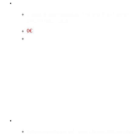
Whipple Kompressorumbau (Kraftwerk Plus) Chrysler
300C 6.4 (2015 – 2023)
0
€
Hubraumerweiterung auf 7 Liter Chrysler 300C 6.4 (2015