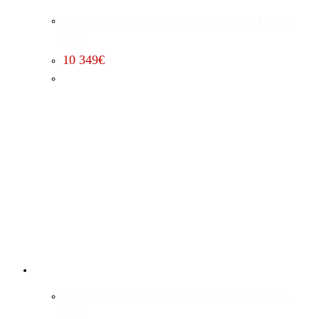
Leistungssteigerung Stufe 3 Chrysler 300C 6.4 (2015 –
2023)
10 349
€
Leistungssteigerung Stufe 4 Chrysler 300C 6.4 (2015 –
2023)