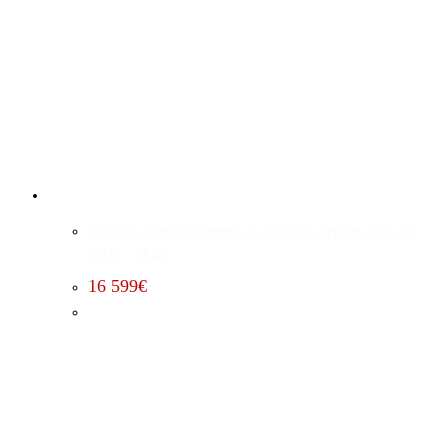
Whipple Kompressorumbau (Basic) Chrysler 300C 6.4
(2015 – 2023)
16 599
€