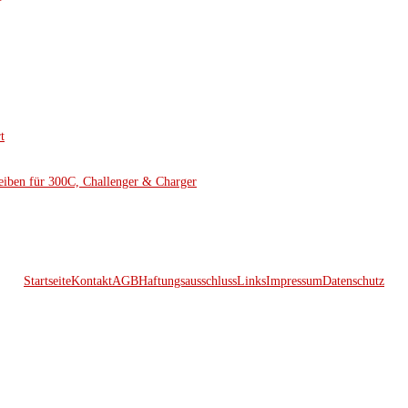
t
eiben für 300C, Challenger & Charger
Startseite
Kontakt
AGB
Haftungsausschluss
Links
Impressum
Datenschutz
© 2026 Kraftwerk