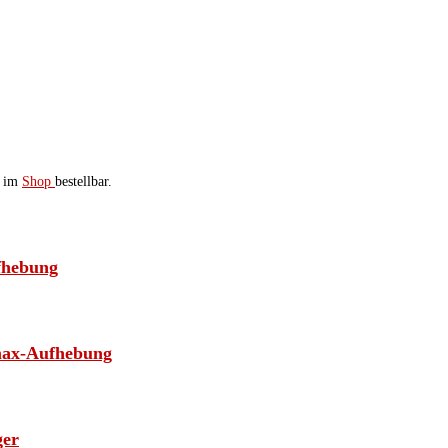
t im
Shop
bestellbar.
fhebung
max-Aufhebung
ger