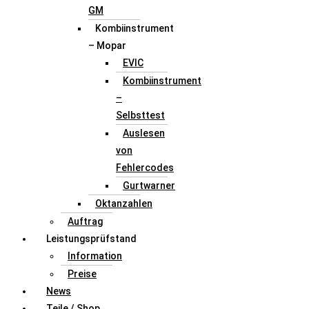
GM
Kombiinstrument
– Mopar
EVIC
Kombiinstrument
–
Selbsttest
Auslesen
von
Fehlercodes
Gurtwarner
Oktanzahlen
Auftrag
Leistungsprüfstand
Information
Preise
News
Teile / Shop