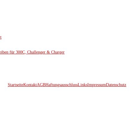
t
eiben für 300C, Challenger & Charger
Startseite
Kontakt
AGB
Haftungsausschluss
Links
Impressum
Datenschutz
© 2026 Kraftwerk