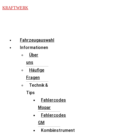
Zum
KRAFTWERK
Inhalt
springen
Menü
Fahrzeugauswahl
Informationen
Über
uns
Häufige
Fragen
Technik &
Tips
Fehlercodes
Mopar
Fehlercodes
GM
Kombiinstrument