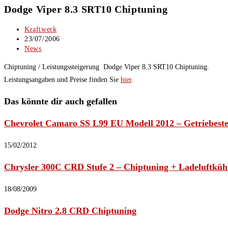
Dodge Viper 8.3 SRT10 Chiptuning
Beitrags-
Kraftwerk
Autor:
Beitrag
23/07/2006
veröffentlicht:
Beitrags-
News
Kategorie:
Chiptuning / Leistungssteigerung Dodge Viper 8.3 SRT10 Chiptuning.
Leistungsangaben und Preise finden Sie
hier
.
Das könnte dir auch gefallen
Chevrolet Camaro SS L99 EU Modell 2012 – Getriebest
15/02/2012
Chrysler 300C CRD Stufe 2 – Chiptuning + Ladeluftkü
18/08/2009
Dodge Nitro 2.8 CRD Chiptuning