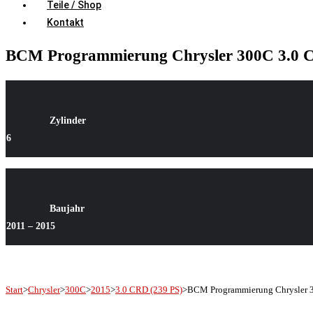
Teile / Shop
Kontakt
BCM Programmierung Chrysler 300C 3.0 C
Zylinde
r
6
Baujahr
2011 – 2015
Start
>
Chrysler
>
300C
>
2015
>
3.0 CRD (239 PS)
>
BCM Programmierung Chrysler 3