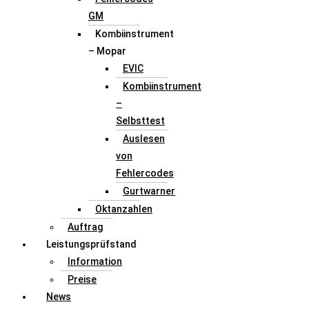
GM
Kombiinstrument
– Mopar
EVIC
Kombiinstrument
–
Selbsttest
Auslesen
von
Fehlercodes
Gurtwarner
Oktanzahlen
Auftrag
Leistungsprüfstand
Information
Preise
News