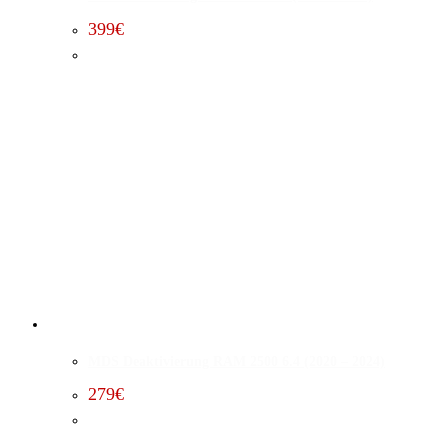
399
€
MDS Deaktivierung RAM 2500 6.4 (2020 – 2024)
279
€