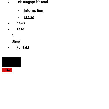
Leistungsprüfstand
Information
Preise
News
Teile
/
Shop
Kontakt
FAHRZEUGAUSWAHL (Fahrzeug / Model / Baujahr / Motor)
Suche
Filter