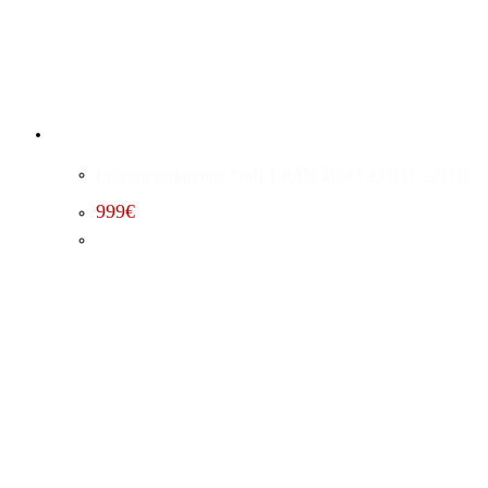
Leistungssteigerung Stufe 1 RAM 2500 6.4 (2020 – 2024)
999
€