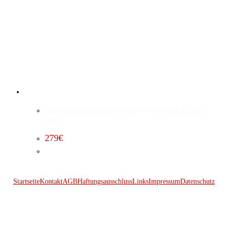
Lambdasonden Deaktivierung RAM 2500 6.4 (2020 –
2024)
279
€
Startseite
Kontakt
AGB
Haftungsausschluss
Links
Impressum
Datenschutz