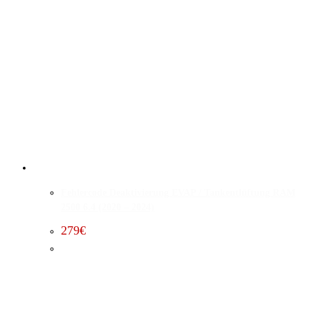
Fehlercode Deaktivierung EVAP / Tankentlüftung RAM
2500 6.4 (2020 – 2024)
279
€