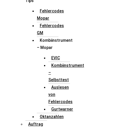
Tips
Fehlercodes
Mopar
Fehlercodes
GM
Kombiinstrument
– Mopar
EVIC
Kombiinstrument
–
Selbsttest
Auslesen
von
Fehlercodes
Gurtwarner
Oktanzahlen
Auftrag