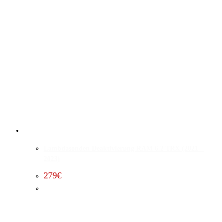
Lambdasonden Deaktivierung RAM 6.2 TRX (2021 –
2023)
279
€