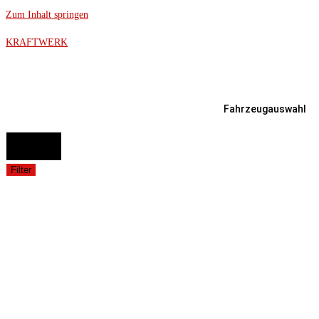
Zum Inhalt springen
KRAFTWERK
Fahrzeugauswahl
FAHRZEUGAUSWAHL (Fahrzeug / Model / Baujahr / Motor)
Suche
Filter