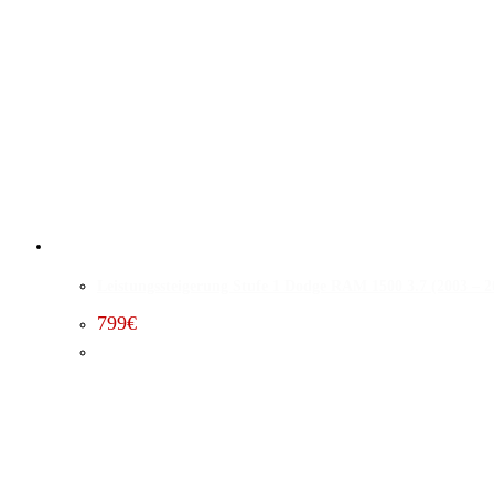
Leistungssteigerung Stufe 1 Dodge RAM 1500 3.7 (2003 – 2
799
€