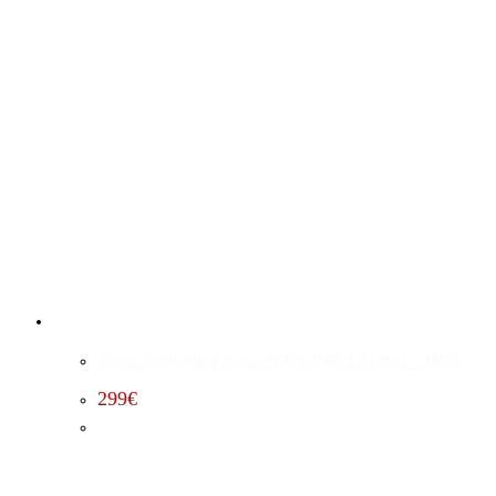
Vmax-Aufhebung Dodge RAM 1500 3.7 (2003 – 2008)
299
€