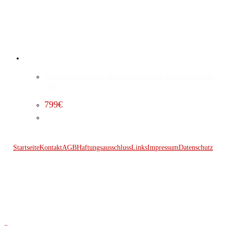
Leistungssteigerung Jeep Wrangler 3.0 EcoDiesel (2020 –
2023)
799
€
Startseite
Kontakt
AGB
Haftungsausschluss
Links
Impressum
Datenschutz
© 2026 Kraftwerk