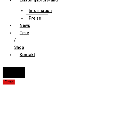
Leistungsprüfstand
Information
Preise
News
Teile
/
Shop
Kontakt
FAHRZEUGAUSWAHL (Fahrzeug / Model / Baujahr / Motor)
Suche
Filter