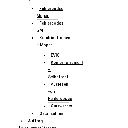
Fehlercodes
Mopar
Fehlercodes
GM
Kombiinstrument
– Mopar
EVIC
Kombiinstrument
–
Selbsttest
Auslesen
von
Fehlercodes
Gurtwarner
Oktanzahlen
Auftrag