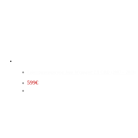
Leistungssteigerung Jeep Wrangler 2.8 CRD (2007 – 2010)
599
€