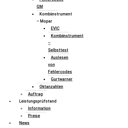
GM
Kombiinstrument
– Mopar
EVIC
Kombiinstrument
–
Selbsttest
Auslesen
von
Fehlercodes
Gurtwarner
Oktanzahlen
Auftrag
Leistungsprüfstand
Information
Preise
News