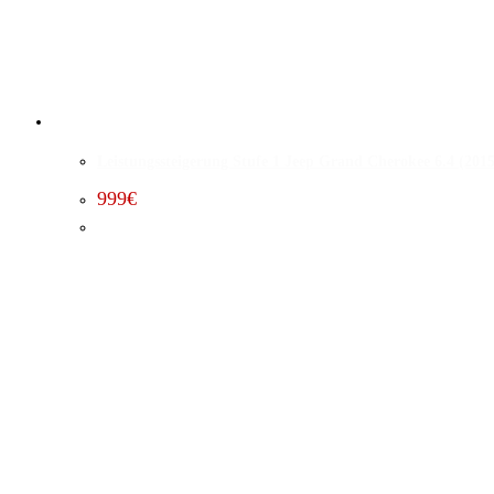
Leistungssteigerung Stufe 1 Jeep Grand Cherokee 6.4 (2015
999
€