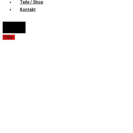
Teile / Shop
Kontakt
FAHRZEUGAUSWAHL (Fahrzeug / Model / Baujahr / Motor)
Suche
Filter