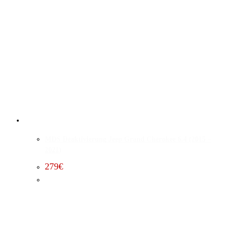
MDS Deaktivierung Jeep Grand Cherokee 6.4 (2015 –
2021)
279
€