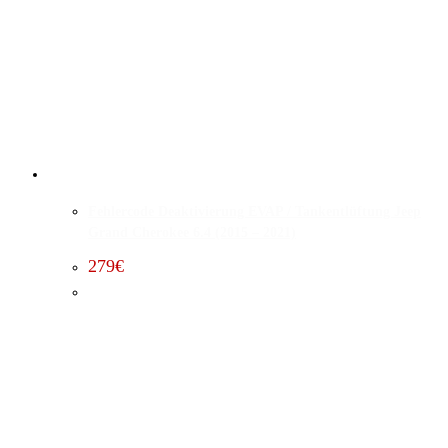
Fehlercode Deaktivierung EVAP / Tankentlüftung Jeep
Grand Cherokee 6.4 (2015 – 2021)
279
€