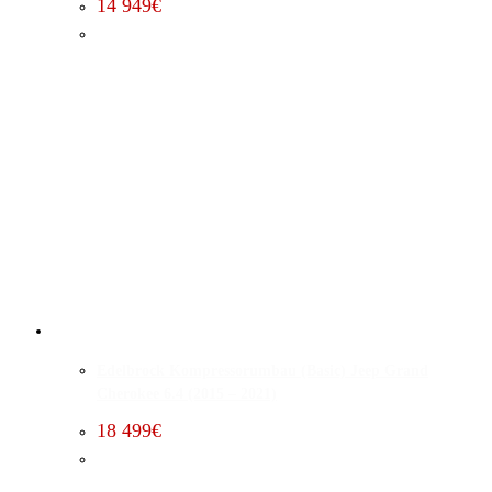
14 949
€
Edelbrock Kompressorumbau (Basic) Jeep Grand
Cherokee 6.4 (2015 – 2021)
18 499
€