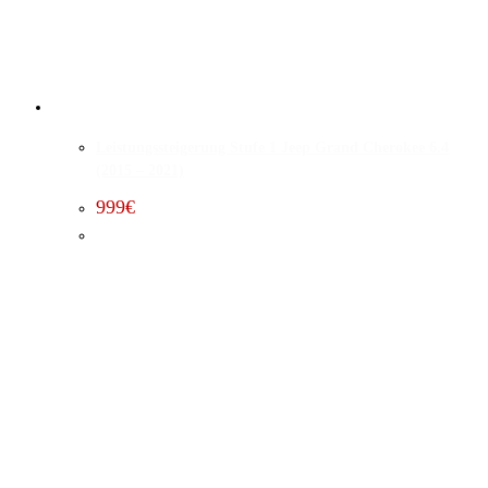
Leistungssteigerung Stufe 1 Jeep Grand Cherokee 6.4
(2015 – 2021)
999
€