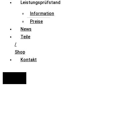
Leistungsprüfstand
Information
Preise
News
Teile
/
Shop
Kontakt
FAHRZEUGAUSWAHL (Fahrzeug / Model / Baujahr / Motor)
Suche