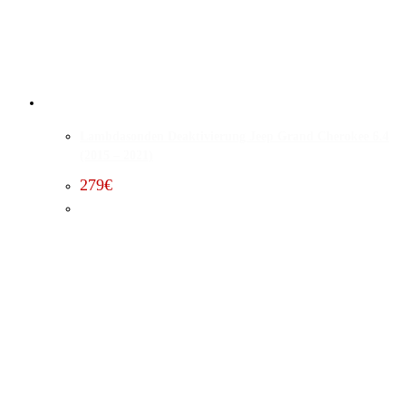
Lambdasonden Deaktivierung Jeep Grand Cherokee 6.4
(2015 – 2021)
279
€