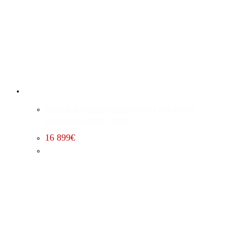
Whipple Kompressorumbau (Basic) Jeep Grand
Cherokee 6.4 (2015 – 2021)
16 899
€