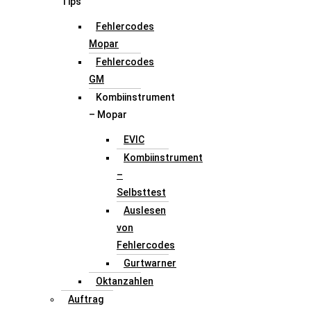
Tips
Fehlercodes
Mopar
Fehlercodes
GM
Kombiinstrument
– Mopar
EVIC
Kombiinstrument
–
Selbsttest
Auslesen
von
Fehlercodes
Gurtwarner
Oktanzahlen
Auftrag