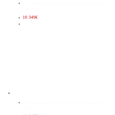
Leistungssteigerung Stufe 3 Jeep Grand Cherokee 6.4
(2015 – 2021)
10 349
€
Leistungssteigerung Stufe 4 Jeep Grand Cherokee 6.4
(2015 – 2021)