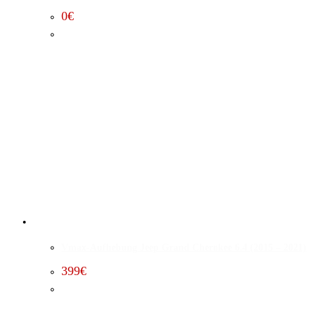
0
€
Vmax-Aufhebung Jeep Grand Cherokee 6.4 (2015 – 2021)
399
€