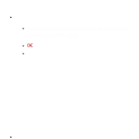
Whipple Kompressorumbau (Kraftwerk) Jeep Grand
Cherokee 6.4 (2015 – 2021)
0
€