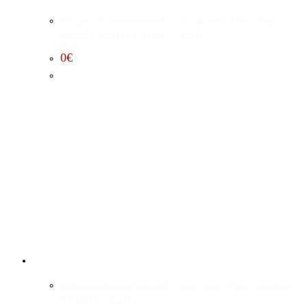
Whipple Kompressorumbau (Kraftwerk Plus) Jeep
Grand Cherokee 6.4 (2015 – 2021)
0
€
Hubraumerweiterung auf 7 Liter Jeep Grand Cherokee
6.4 (2015 – 2021)