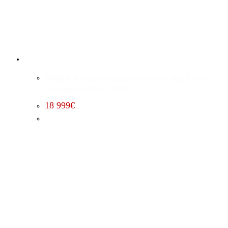
Whipple Kompressorumbau (Premium) Jeep Grand
Cherokee 6.4 (2015 – 2021)
18 999
€