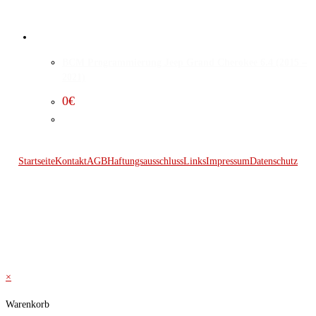
BCM Programmierung Jeep Grand Cherokee 6.4 (2015 –
2021)
0
€
Startseite
Kontakt
AGB
Haftungsausschluss
Links
Impressum
Datenschutz
© 2026 Kraftwerk
×
Warenkorb