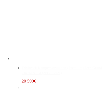
Edelbrock Kompressorumbau (Premium) Jeep Grand
Cherokee 6.4 (2015 – 2021)
20 599
€