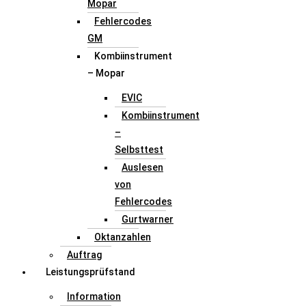
Mopar
Fehlercodes
GM
Kombiinstrument
– Mopar
EVIC
Kombiinstrument
–
Selbsttest
Auslesen
von
Fehlercodes
Gurtwarner
Oktanzahlen
Auftrag
Leistungsprüfstand
Information