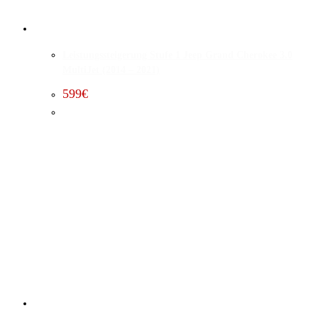
Leistungssteigerung Stufe 1 Jeep Grand Cherokee 3.0
MultiJet (2014 – 2021)
599
€