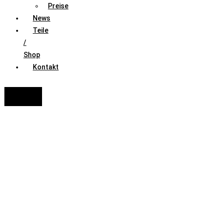
Preise
News
Teile
/
Shop
Kontakt
FAHRZEUGAUSWAHL (Fahrzeug / Model / Baujahr / Motor)
Suche