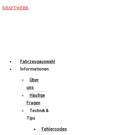
Zum
KRAFTWERK
Inhalt
springen
Menü
Fahrzeugauswahl
Informationen
Über
uns
Häufige
Fragen
Technik &
Tips
Fehlercodes