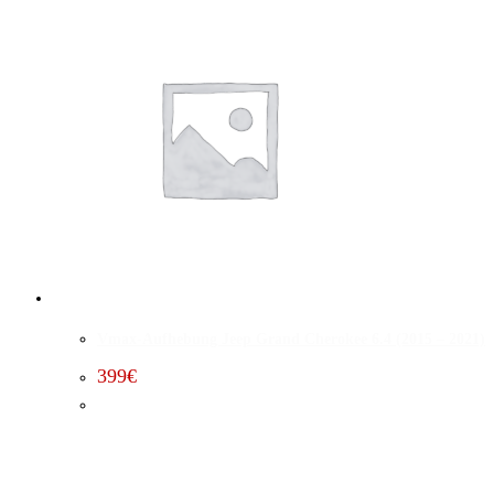
Vmax-Aufhebung Jeep Grand Cherokee 6.4 (2015 – 2021)
399
€