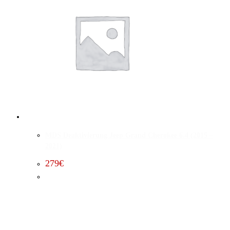
MDS Deaktivierung Jeep Grand Cherokee 6.4 (2015 –
2021)
279
€