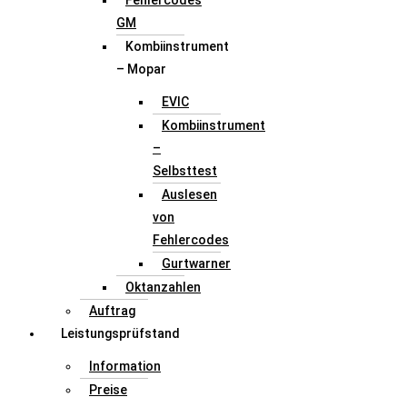
Fehlercodes
GM
Kombiinstrument
– Mopar
EVIC
Kombiinstrument
–
Selbsttest
Auslesen
von
Fehlercodes
Gurtwarner
Oktanzahlen
Auftrag
Leistungsprüfstand
Information
Preise