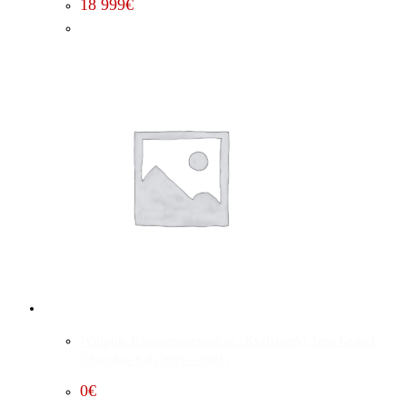
18 999
€
Whipple Kompressorumbau (Kraftwerk) Jeep Grand
Cherokee 6.4 (2015 – 2021)
0
€