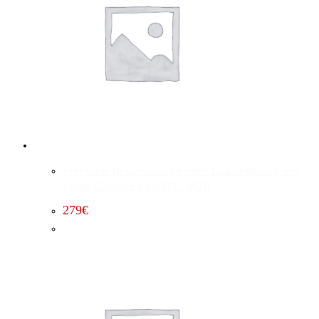
Fehlercode Deaktivierung EVAP / Tankentlüftung Jeep
Grand Cherokee 6.4 (2015 – 2021)
279
€