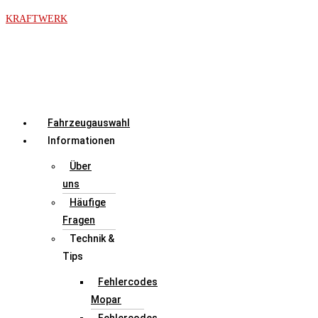
Zum
KRAFTWERK
Inhalt
springen
Menü
Fahrzeugauswahl
Informationen
Über
uns
Häufige
Fragen
Technik &
Tips
Fehlercodes
Mopar