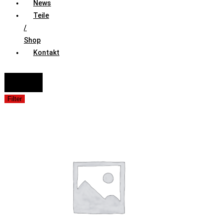
News
Teile
/
Shop
Kontakt
FAHRZEUGAUSWAHL (Fahrzeug / Model / Baujahr / Motor)
Suche
Filter