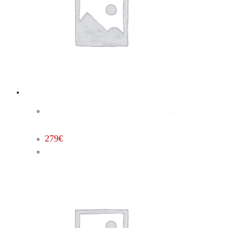
Lambdasonden Deaktivierung Jeep Grand Cherokee 6.4
(2015 – 2021)
279
€