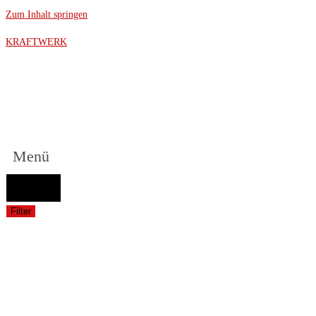
Zum Inhalt springen
KRAFTWERK
Menü
FAHRZEUGAUSWAHL (Fahrzeug / Model / Baujahr / Motor)
Suche
Filter