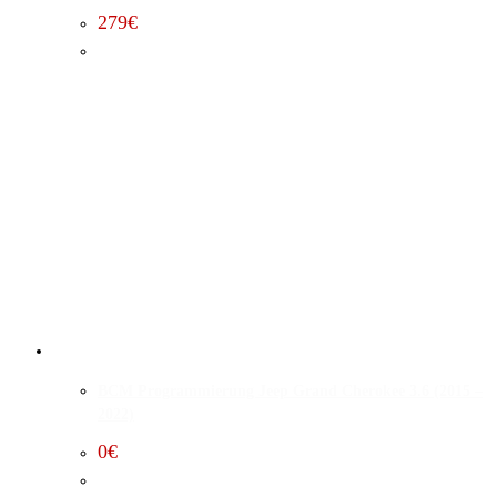
279
€
BCM Programmierung Jeep Grand Cherokee 3.6 (2015 –
2022)
0
€