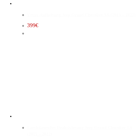
Vmax-Aufhebung Jeep Grand Cherokee 3.6 (2015 – 2022)
399
€
Lambdasonden Deaktivierung Jeep Grand Cherokee 3.6
(2015 – 2022)