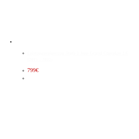
Leistungssteigerung Stufe 1 Jeep Grand Cherokee 3.6
(2015 – 2022)
799
€