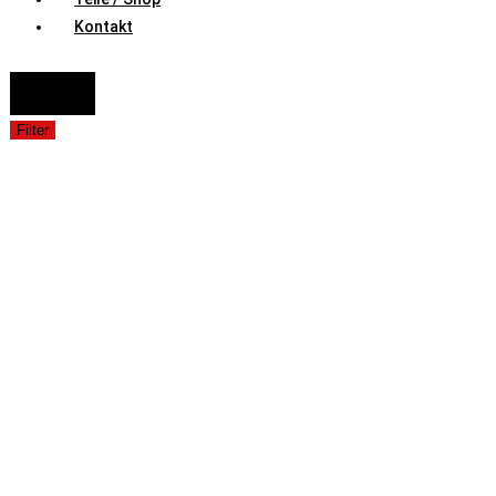
Kontakt
FAHRZEUGAUSWAHL (Fahrzeug / Model / Baujahr / Motor)
Suche
Filter