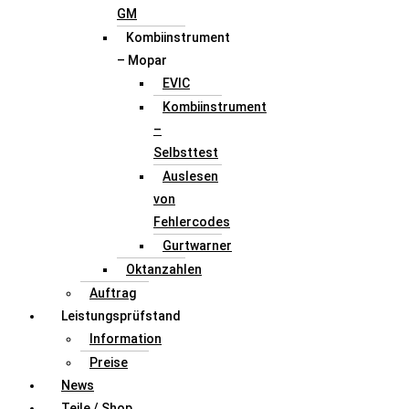
GM
Kombiinstrument
– Mopar
EVIC
Kombiinstrument
–
Selbsttest
Auslesen
von
Fehlercodes
Gurtwarner
Oktanzahlen
Auftrag
Leistungsprüfstand
Information
Preise
News
Teile / Shop