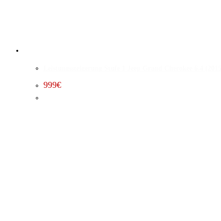
Leistungssteigerung Stufe 1 Jeep Grand Cherokee 6.4 (2015
999
€