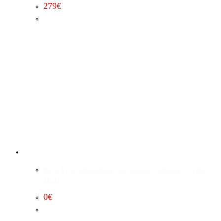
279
€
BCM Programmierung Jeep Grand Cherokee 3.6 (2015 –
2022)
0
€