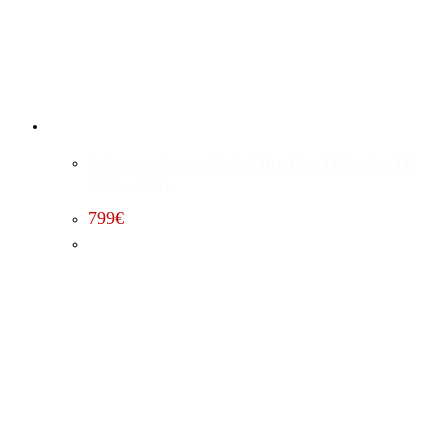
Leistungssteigerung Stufe 1 Jeep Grand Cherokee 3.6
(2015 – 2022)
799
€