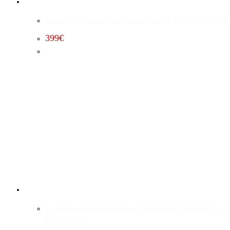
Vmax-Aufhebung Jeep Grand Cherokee 3.6 (2015 – 2022)
399
€
Lambdasonden Deaktivierung Jeep Grand Cherokee 3.6
(2015 – 2022)