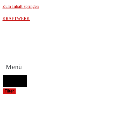
Zum Inhalt springen
KRAFTWERK
Menü
FAHRZEUGAUSWAHL (Fahrzeug / Model / Baujahr / Motor)
Suche
Filter