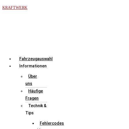
Zum
KRAFTWERK
Inhalt
springen
Menü
Fahrzeugauswahl
Informationen
Über
uns
Häufige
Fragen
Technik &
Tips
Fehlercodes