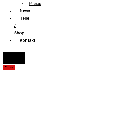
Preise
News
Teile
/
Shop
Kontakt
FAHRZEUGAUSWAHL (Fahrzeug / Model / Baujahr / Motor)
Suche
Filter