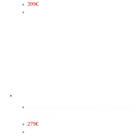
399
€
Lambdasonden Deaktivierung Jeep Grand Cherokee 3.6
(2015 – 2022)
279
€