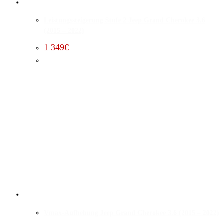
Leistungssteigerung Stufe 2 Jeep Grand Cherokee 3.6
(2015 – 2022)
1 349
€
Vmax-Aufhebung Jeep Grand Cherokee 3.6 (2015 – 2022)