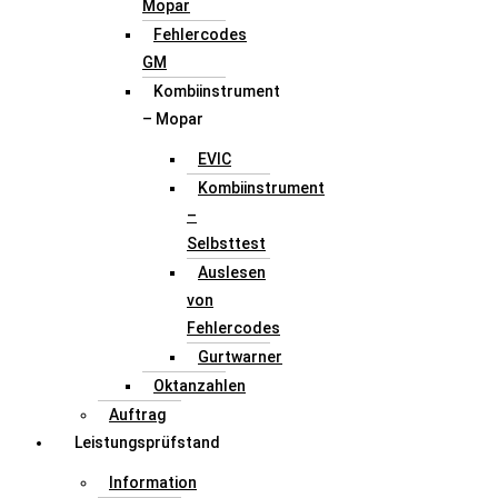
Mopar
Fehlercodes
GM
Kombiinstrument
– Mopar
EVIC
Kombiinstrument
–
Selbsttest
Auslesen
von
Fehlercodes
Gurtwarner
Oktanzahlen
Auftrag
Leistungsprüfstand
Information