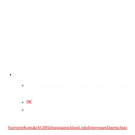
BCM Programmierung Jeep Grand Cherokee 3.6 (2015 –
2022)
0
€
Startseite
Kontakt
AGB
Haftungsausschluss
Links
Impressum
Datenschutz