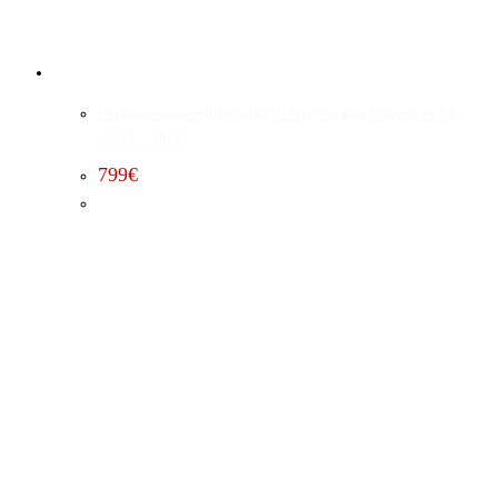
Leistungssteigerung Stufe 1 Jeep Grand Cherokee 3.6
(2015 – 2022)
799
€