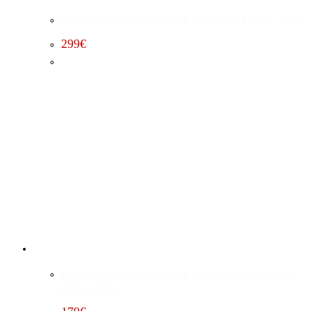
Vmax-Aufhebung Jeep Grand Cherokee 3.6 (2011 – 2014)
299
€
Lambdasonden Deaktivierung Jeep Grand Cherokee 3.6
(2011 – 2014)