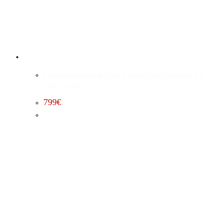
Leistungssteigerung Stufe 1 Jeep Grand Cherokee 3.6
(2011 – 2014)
799
€