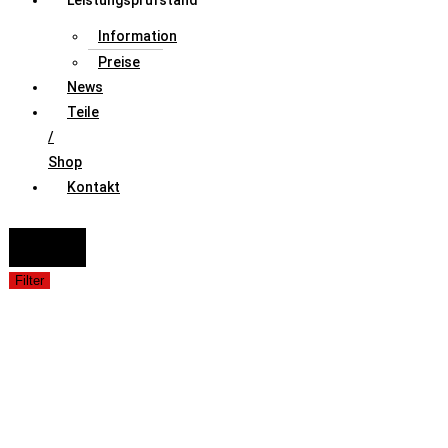
Leistungsprüfstand
Information
Preise
News
Teile
/
Shop
Kontakt
FAHRZEUGAUSWAHL (Fahrzeug / Model / Baujahr / Motor)
Suche
Filter