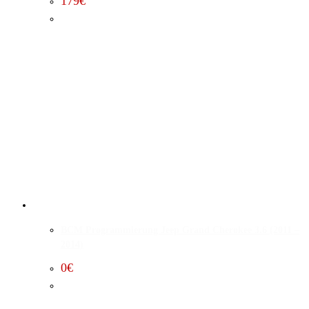
179
€
BCM Programmierung Jeep Grand Cherokee 3.6 (2011 –
2014)
0
€