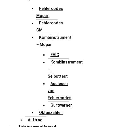
Fehlercodes
Mopar
Fehlercodes
GM
Kombiinstrument
– Mopar
EVIC
Kombiinstrument
–
Selbsttest
Auslesen
von
Fehlercodes
Gurtwarner
Oktanzahlen
Auftrag