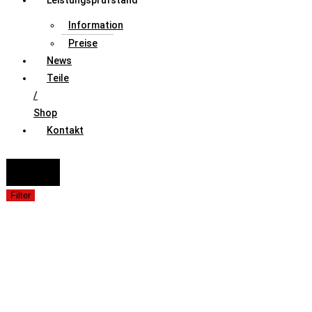
Leistungsprüfstand
Information
Preise
News
Teile
/
Shop
Kontakt
FAHRZEUGAUSWAHL (Fahrzeug / Model / Baujahr / Motor)
Suche
Filter