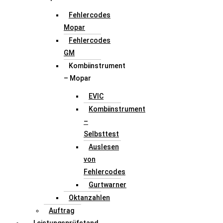
Fehlercodes
Mopar
Fehlercodes
GM
Kombiinstrument
– Mopar
EVIC
Kombiinstrument
–
Selbsttest
Auslesen
von
Fehlercodes
Gurtwarner
Oktanzahlen
Auftrag