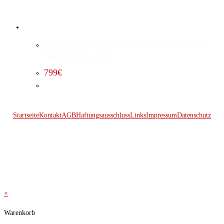
Leistungssteigerung Stufe 2 Jeep Grand Cherokee 3.0
MultiJet (2011 – 2013)
799
€
Startseite
Kontakt
AGB
Haftungsausschluss
Links
Impressum
Datenschutz
© 2026 Kraftwerk
×
Warenkorb