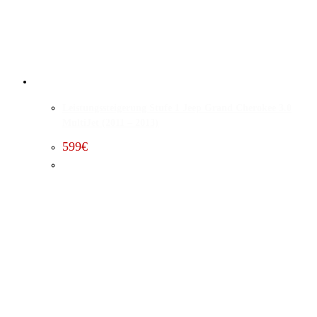
Leistungssteigerung Stufe 1 Jeep Grand Cherokee 3.0
MultiJet (2011 – 2013)
599
€