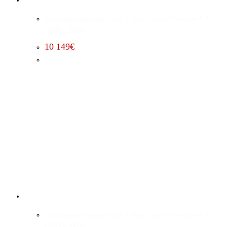
Leistungssteigerung Stufe 3 Jeep Grand Cherokee 5.7
(2009 – 2010)
10 149
€
Leistungssteigerung Stufe 4 Jeep Grand Cherokee 5.7
(2009 – 2010)