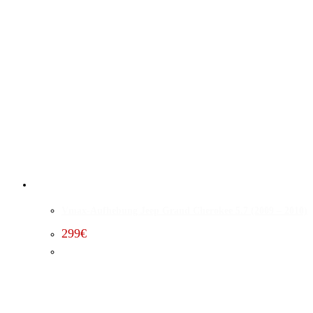
Vmax-Aufhebung Jeep Grand Cherokee 5.7 (2009 – 2010)
299
€