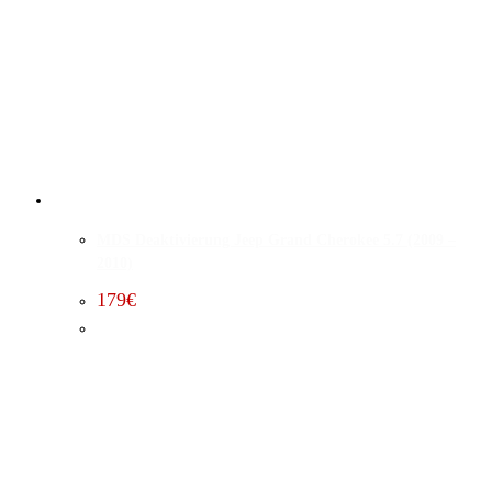
MDS Deaktivierung Jeep Grand Cherokee 5.7 (2009 –
2010)
179
€