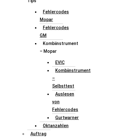
Tips
Fehlercodes
Mopar
Fehlercodes
GM
Kombiinstrument
– Mopar
EVIC
Kombiinstrument
–
Selbsttest
Auslesen
von
Fehlercodes
Gurtwarner
Oktanzahlen
Auftrag