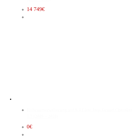
14 749
€
Hubraumerweiterung auf 6.4 Liter Jeep Grand Cherokee
5.7 (2009 – 2010)
0
€