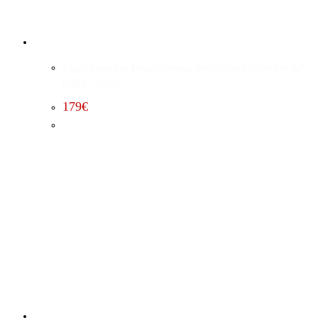
Lambdasonden Deaktivierung Jeep Grand Cherokee 5.7
(2009 – 2010)
179
€