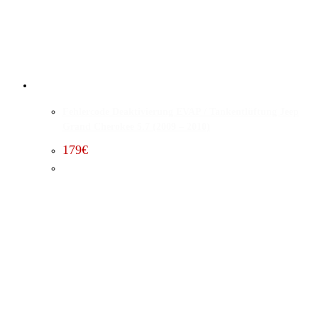
Fehlercode Deaktivierung EVAP / Tankentlüftung Jeep
Grand Cherokee 5.7 (2009 – 2010)
179
€