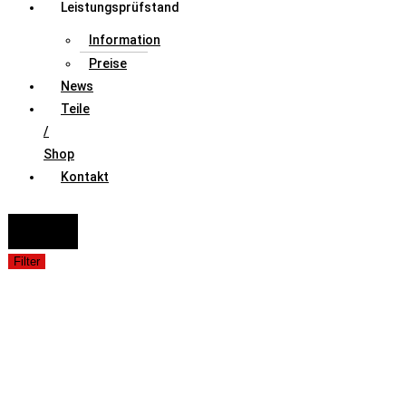
Leistungsprüfstand
Information
Preise
News
Teile
/
Shop
Kontakt
FAHRZEUGAUSWAHL (Fahrzeug / Model / Baujahr / Motor)
Suche
Filter