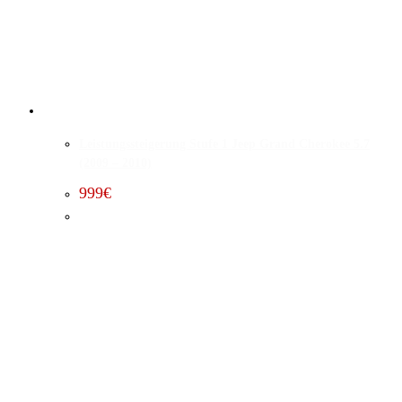
Leistungssteigerung Stufe 1 Jeep Grand Cherokee 5.7
(2009 – 2010)
999
€