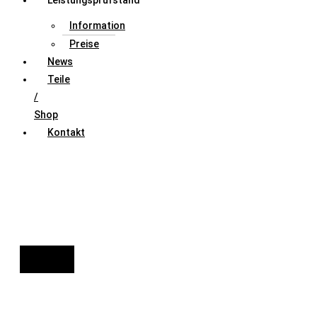
Leistungsprüfstand
Information
Preise
News
Teile
/
Shop
Kontakt
FAHRZEUGAUSWAHL (Fahrzeug / Model / Baujahr / Motor)
Suche