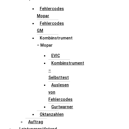
Fehlercodes
Mopar
Fehlercodes
GM
Kombiinstrument
– Mopar
EVIC
Kombiinstrument
–
Selbsttest
Auslesen
von
Fehlercodes
Gurtwarner
Oktanzahlen
Auftrag