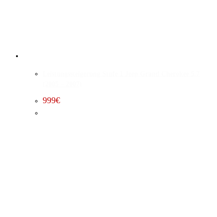
Leistungssteigerung Stufe 1 Jeep Grand Cherokee 5.7
(2005 – 2007)
999
€