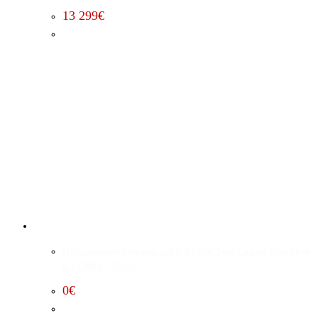
13 299
€
Hubraumerweiterung auf 6.4 Liter Jeep Grand Cherokee
5.7 (2005 – 2007)
0
€