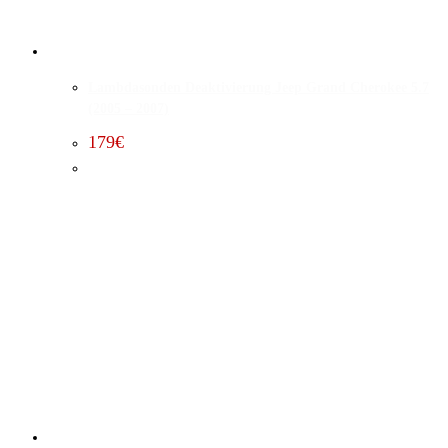
Lambdasonden Deaktivierung Jeep Grand Cherokee 5.7
(2005 – 2007)
179
€