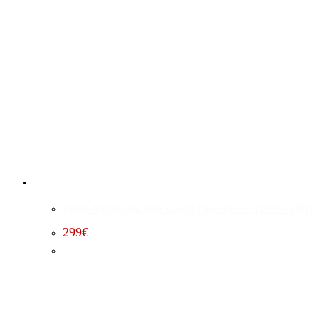
Vmax-Aufhebung Jeep Grand Cherokee 5.7 (2005 – 2007)
299
€