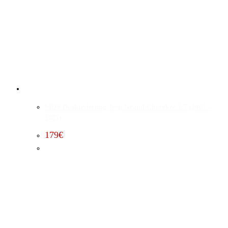
MDS Deaktivierung Jeep Grand Cherokee 5.7 (2005 –
2007)
179
€