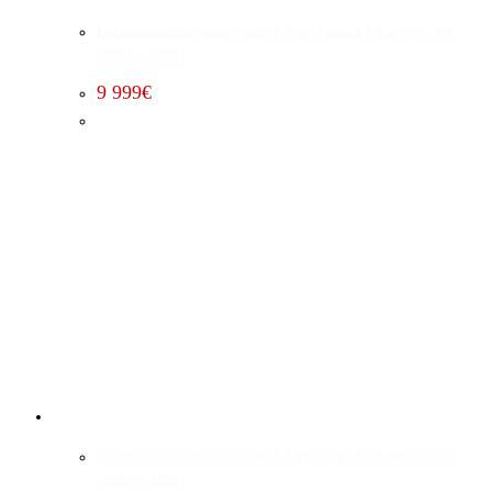
Leistungssteigerung Stufe 3 Jeep Grand Cherokee 5.7
(2005 – 2007)
9 999
€
Leistungssteigerung Stufe 4 Jeep Grand Cherokee 5.7
(2005 – 2007)