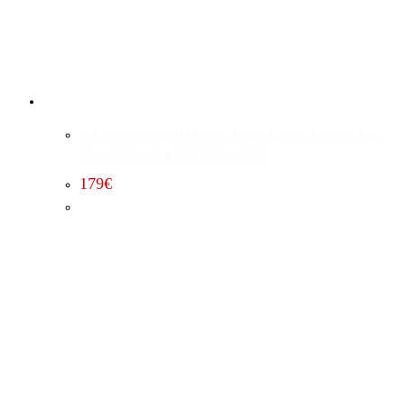
Fehlercode Deaktivierung EVAP / Tankentlüftung Jeep
Grand Cherokee 5.7 (2005 – 2007)
179
€