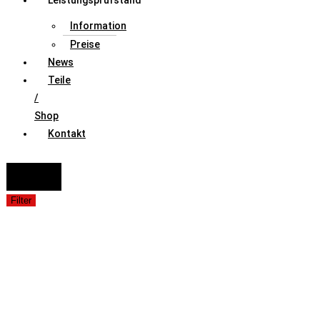
Leistungsprüfstand
Information
Preise
News
Teile
/
Shop
Kontakt
FAHRZEUGAUSWAHL (Fahrzeug / Model / Baujahr / Motor)
Suche
Filter