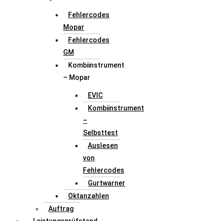
Fehlercodes
Mopar
Fehlercodes
GM
Kombiinstrument
– Mopar
EVIC
Kombiinstrument
–
Selbsttest
Auslesen
von
Fehlercodes
Gurtwarner
Oktanzahlen
Auftrag