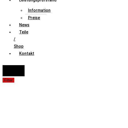
Leistungsprüfstand
Information
Preise
News
Teile
/
Shop
Kontakt
FAHRZEUGAUSWAHL (Fahrzeug / Model / Baujahr / Motor)
Suche
Filter