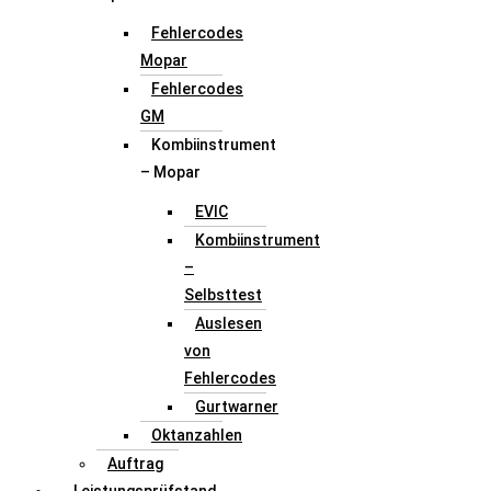
Fehlercodes
Mopar
Fehlercodes
GM
Kombiinstrument
– Mopar
EVIC
Kombiinstrument
–
Selbsttest
Auslesen
von
Fehlercodes
Gurtwarner
Oktanzahlen
Auftrag