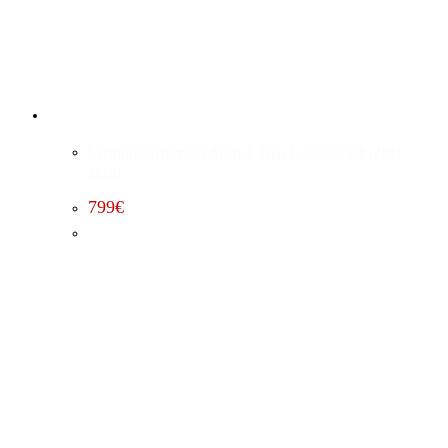
Leistungssteigerung Stufe 1 Jeep Compass 2.0 (2007 –
2010)
799
€