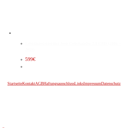
Leistungssteigerung Jeep Commander 3.0 CRD (2006 –
2010)
599
€
Startseite
Kontakt
AGB
Haftungsausschluss
Links
Impressum
Datenschutz
© 2026 Kraftwerk