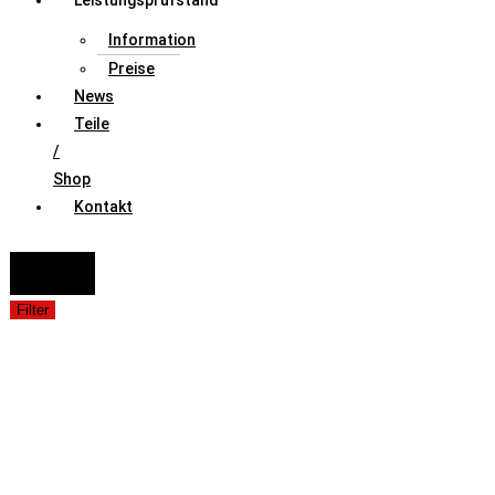
Leistungsprüfstand
Information
Preise
News
Teile
/
Shop
Kontakt
FAHRZEUGAUSWAHL (Fahrzeug / Model / Baujahr / Motor)
Suche
Filter