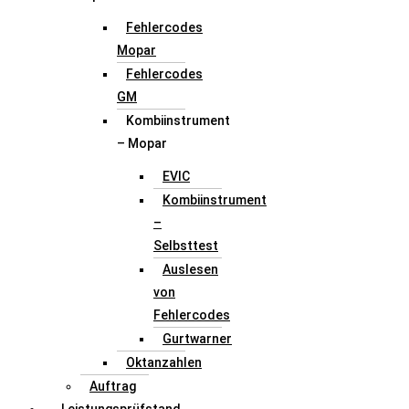
Fehlercodes
Mopar
Fehlercodes
GM
Kombiinstrument
– Mopar
EVIC
Kombiinstrument
–
Selbsttest
Auslesen
von
Fehlercodes
Gurtwarner
Oktanzahlen
Auftrag