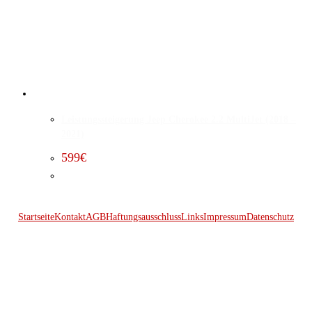
Leistungssteigerung Jeep Cherokee 2.2 MultiJet (2018 –
2021)
599
€
Startseite
Kontakt
AGB
Haftungsausschluss
Links
Impressum
Datenschutz
© 2026 Kraftwerk