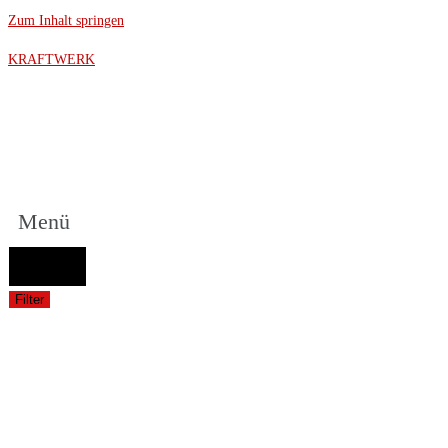
Zum Inhalt springen
KRAFTWERK
Menü
FAHRZEUGAUSWAHL (Fahrzeug / Model / Baujahr / Motor)
Suche
Filter