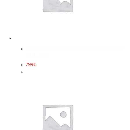
Leistungssteigerung Stufe 1 Jeep Cherokee 2.4 MultiAir
(2014 – 2018)
799
€