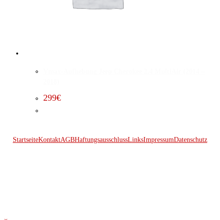
Vmax-Aufhebung Jeep Cherokee 2.4 MultiAir (2014 –
2018)
299
€
Startseite
Kontakt
AGB
Haftungsausschluss
Links
Impressum
Datenschutz
© 2026 Kraftwerk