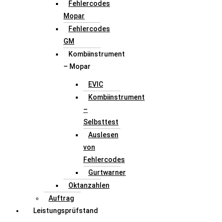
Fehlercodes
Mopar
Fehlercodes
GM
Kombiinstrument
– Mopar
EVIC
Kombiinstrument
–
Selbsttest
Auslesen
von
Fehlercodes
Gurtwarner
Oktanzahlen
Auftrag
Leistungsprüfstand