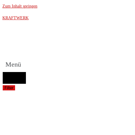
Zum Inhalt springen
KRAFTWERK
Menü
FAHRZEUGAUSWAHL (Fahrzeug / Model / Baujahr / Motor)
Suche
Filter