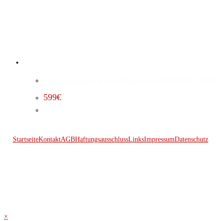
Leistungssteigerung Jeep Cherokee 2.8 CRD (2011 – 2012)
599
€
Startseite
Kontakt
AGB
Haftungsausschluss
Links
Impressum
Datenschutz
© 2026 Kraftwerk
×