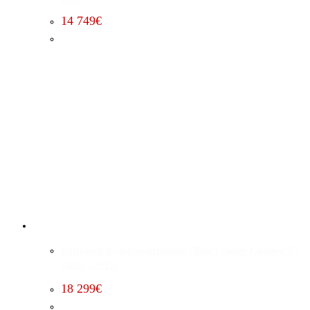
14 749
€
Edelbrock Kompressorumbau (Basic) Dodge Charger 5.7
(2015 – 2023)
18 299
€