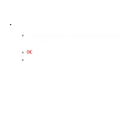
Hubraumerweiterung auf 6.4 Liter Dodge Charger 5.7
(2015 – 2023)
0
€