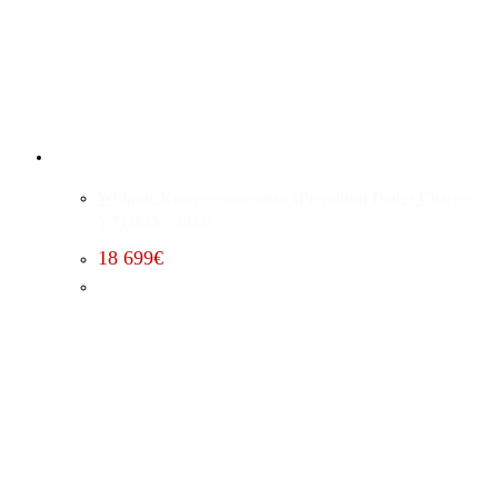
Whipple Kompressorumbau (Premium) Dodge Charger
5.7 (2015 – 2023)
18 699
€