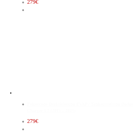
279
€
Fehlercode Deaktivierung EVAP / Tankentlüftung Dodge
Charger 5.7 (2015 – 2023)
279
€