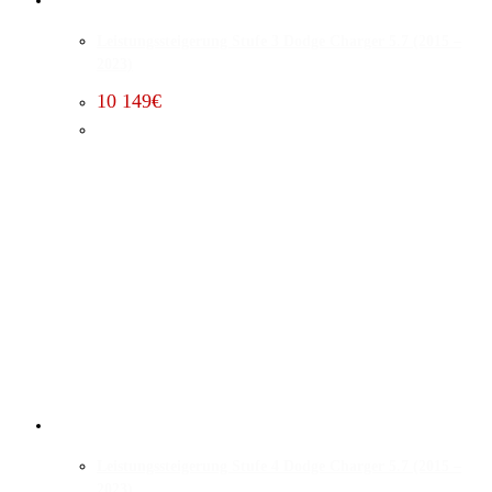
Leistungssteigerung Stufe 3 Dodge Charger 5.7 (2015 –
2023)
10 149
€
Leistungssteigerung Stufe 4 Dodge Charger 5.7 (2015 –
2023)