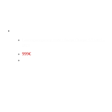
Leistungssteigerung Stufe 1 Dodge Charger 5.7 (2015 –
2023)
999
€