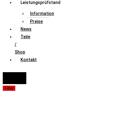
Leistungsprüfstand
Information
Preise
News
Teile
/
Shop
Kontakt
FAHRZEUGAUSWAHL (Fahrzeug / Model / Baujahr / Motor)
Suche
Filter