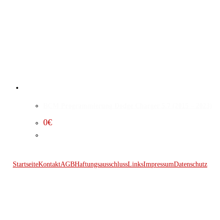
BCM Programmierung Dodge Charger 5.7 (2015 – 2023)
0
€
Startseite
Kontakt
AGB
Haftungsausschluss
Links
Impressum
Datenschutz
© 2026 Kraftwerk