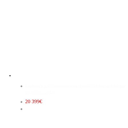
Edelbrock Kompressorumbau (Premium) Dodge Charger
5.7 (2015 – 2023)
20 399
€