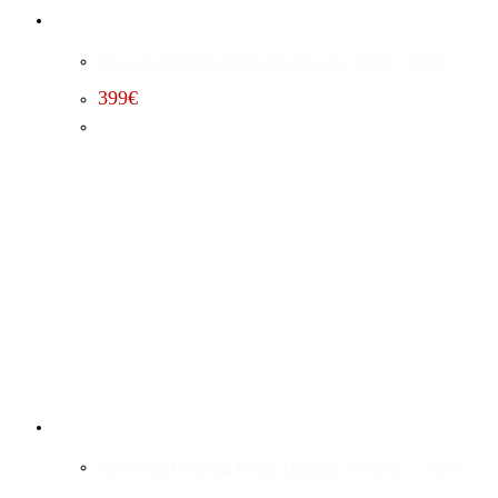
Vmax-Aufhebung Dodge Charger 5.7 (2015 – 2023)
399
€
MDS Deaktivierung Dodge Charger 5.7 (2015 – 2023)