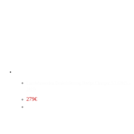
Lambdasonden Deaktivierung Dodge Charger 5.7 (2015 –
2023)
279
€