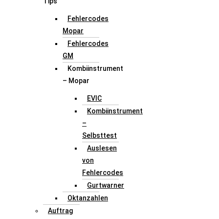
Tips
Fehlercodes
Mopar
Fehlercodes
GM
Kombiinstrument
– Mopar
EVIC
Kombiinstrument
–
Selbsttest
Auslesen
von
Fehlercodes
Gurtwarner
Oktanzahlen
Auftrag