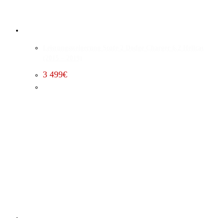
Leistungssteigerung Stufe 2 Dodge Charger 6.2 Hellcat
(2015 – 2019)
3 499
€