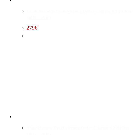
Lambdasonden Deaktivierung Dodge Charger 6.2 Hellcat
(2015 – 2019)
279
€
Abgasklappen Deaktivierung Dodge Charger 6.2 Hellcat
(2015 – 2019)