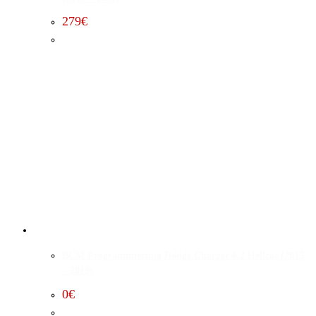
279
€
BCM Programmierung Dodge Charger 6.2 Hellcat (2015
– 2019)
0
€