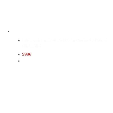
Leistungssteigerung Stufe 1 Dodge Charger 6.2 Hellcat
(2015 – 2019)
999
€