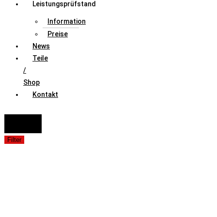
Leistungsprüfstand
Information
Preise
News
Teile
/
Shop
Kontakt
FAHRZEUGAUSWAHL (Fahrzeug / Model / Baujahr / Motor)
Suche
Filter