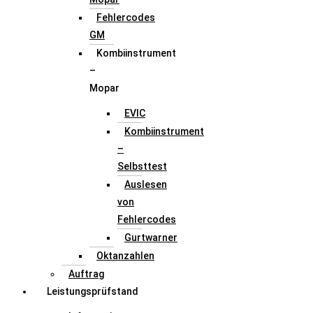
Fehlercodes
GM
Kombiinstrument
–
Mopar
EVIC
Kombiinstrument
–
Selbsttest
Auslesen
von
Fehlercodes
Gurtwarner
Oktanzahlen
Auftrag
Leistungsprüfstand