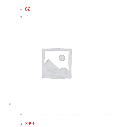
0
€
Vmax-Aufhebung Dodge Charger 5.7 (2015 – 2023)
399
€