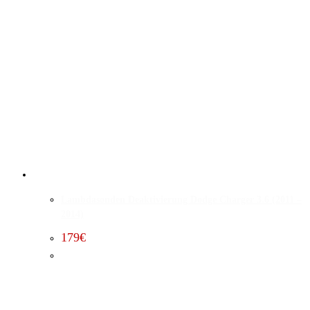
Lambdasonden Deaktivierung Dodge Charger 3.6 (2011 –
2014)
179
€