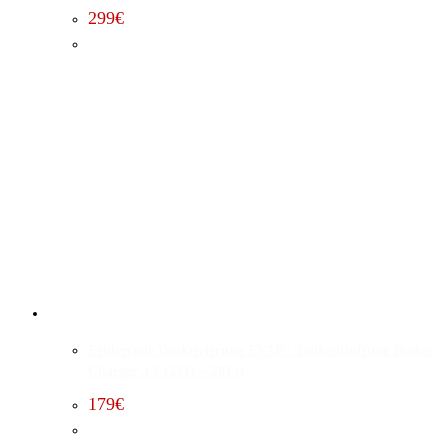
299
€
Fehlercode Deaktivierung EVAP / Tankentlüftung Dodge
Charger 3.6 (2011 – 2014)
179
€