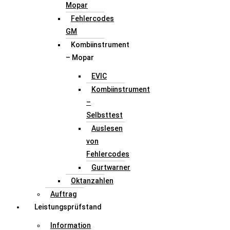
Mopar
Fehlercodes
GM
Kombiinstrument
– Mopar
EVIC
Kombiinstrument
–
Selbsttest
Auslesen
von
Fehlercodes
Gurtwarner
Oktanzahlen
Auftrag
Leistungsprüfstand
Information