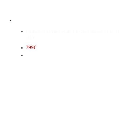
Leistungssteigerung Stufe 1 Dodge Charger 3.6 (2011 –
2014)
799
€