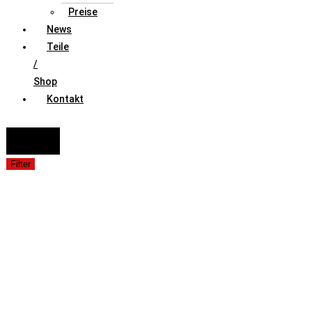
Preise
News
Teile
/
Shop
Kontakt
FAHRZEUGAUSWAHL (Fahrzeug / Model / Baujahr / Motor)
Suche
Filter