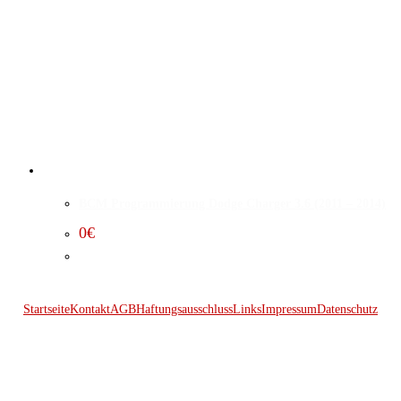
BCM Programmierung Dodge Charger 3.6 (2011 – 2014)
0
€
Startseite
Kontakt
AGB
Haftungsausschluss
Links
Impressum
Datenschutz
© 2026 Kraftwerk