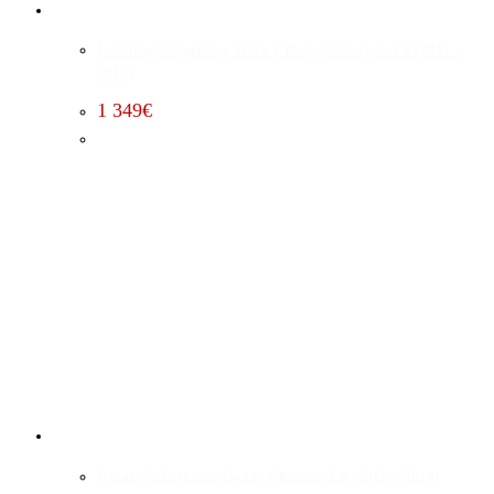
Leistungssteigerung Stufe 2 Dodge Charger 3.6 (2011 –
2014)
1 349
€
Vmax-Aufhebung Dodge Charger 3.6 (2011 – 2014)