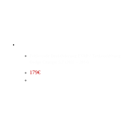
Fehlercode Deaktivierung EVAP / Tankentlüftung
Dodge Charger 5.7 (2011 – 2014)
179
€