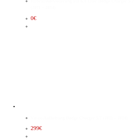
Hubraumerweiterung auf 6.4 Liter Dodge Charger 5.7
(2011 – 2014)
0
€
Vmax-Aufhebung Dodge Charger 5.7 (2011 – 2014)
299
€