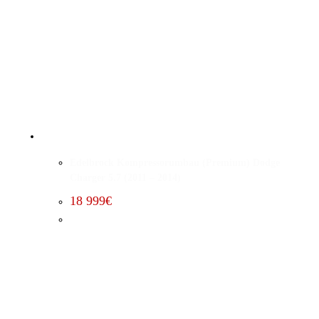
Edelbrock Kompressorumbau (Premium) Dodge
Charger 5.7 (2011 – 2014)
18 999
€