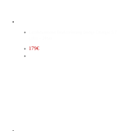
Lambdasonden Deaktivierung Dodge Charger 5.7
(2011 – 2014)
179
€