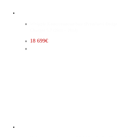
Whipple Kompressorumbau (Premium) Dodge
Charger 5.7 (2011 – 2014)
18 699
€