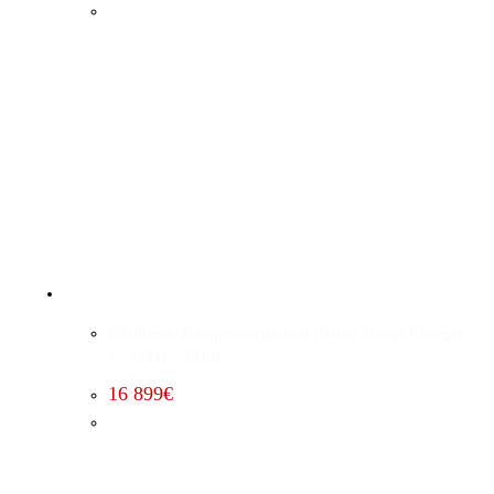
Edelbrock Kompressorumbau (Basic) Dodge Charger
5.7 (2011 – 2014)
16 899
€