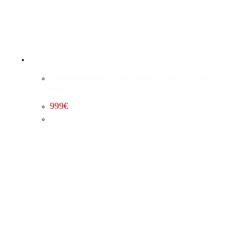
Leistungssteigerung Stufe 1 Dodge Charger 5.7 (2011 –
2014)
999
€