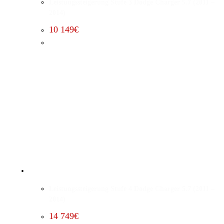
Leistungssteigerung Stufe 3 Dodge Charger 5.7 (2011 –
2014)
10 149
€
Leistungssteigerung Stufe 4 Dodge Charger 5.7 (2011 –
2014)
14 749
€