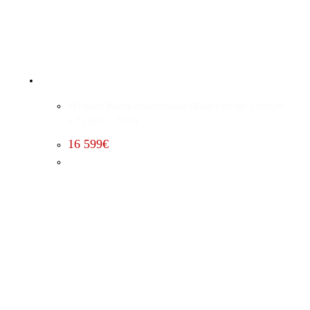
Whipple Kompressorumbau (Basic) Dodge Charger
5.7 (2011 – 2014)
16 599
€