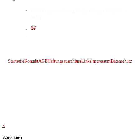
BCM Programmierung Dodge Charger 5.7 (2011 –
2014)
0
€
Startseite
Kontakt
AGB
Haftungsausschluss
Links
Impressum
Datenschutz
© 2026 Kraftwerk
×
Warenkorb