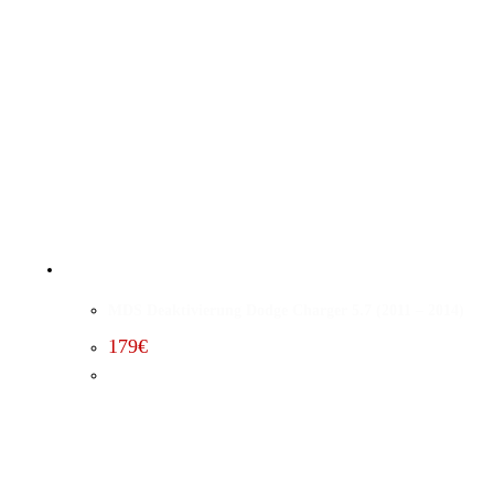
MDS Deaktivierung Dodge Charger 5.7 (2011 – 2014)
179
€