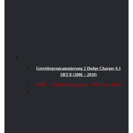
Getriebeprogrammierung 2 Dodge Charger 6.1
SRT-8 (2006 – 2010)
249
€
–
349
€
Preisspanne: 249€ bis 349€