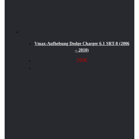
Vmax-Aufhebung Dodge Charger 6.1 SRT-8 (2006
– 2010)
299
€