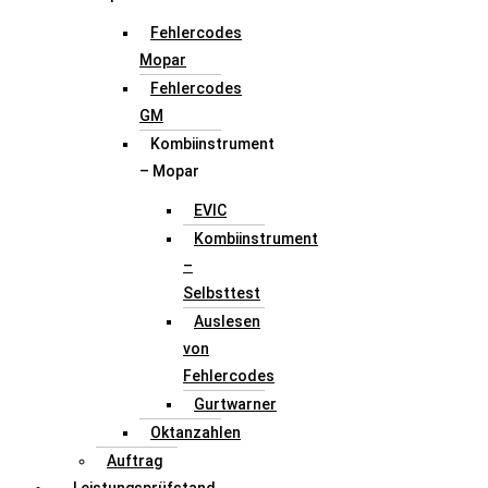
Fehlercodes
Mopar
Fehlercodes
GM
Kombiinstrument
– Mopar
EVIC
Kombiinstrument
–
Selbsttest
Auslesen
von
Fehlercodes
Gurtwarner
Oktanzahlen
Auftrag