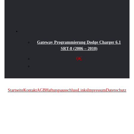
Gateway Programmierung Dodge Charger 6.1
SRT-8 (2006 – 2010)
0
€
Startseite
Kontakt
AGB
Haftungsausschluss
Links
Impressum
Datenschutz
© 2026 Kraftwerk