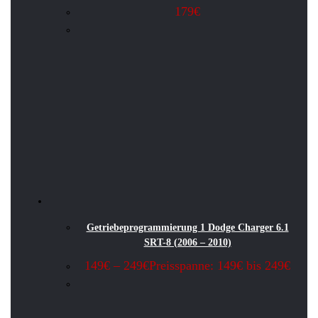
179
€
Getriebeprogrammierung 1 Dodge Charger 6.1
SRT-8 (2006 – 2010)
149
€
–
249
€
Preisspanne: 149€ bis 249€