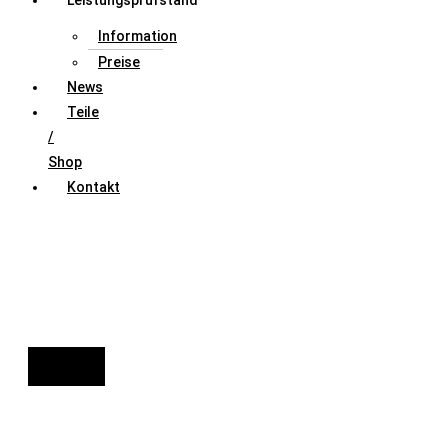
Leistungsprüfstand
Information
Preise
News
Teile
/
Shop
Kontakt
FAHRZEUGAUSWAHL (Fahrzeug / Model / Baujahr / Motor)
Suche