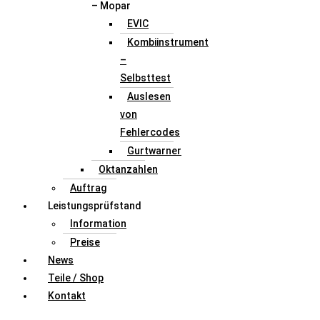
– Mopar
EVIC
Kombiinstrument
–
Selbsttest
Auslesen
von
Fehlercodes
Gurtwarner
Oktanzahlen
Auftrag
Leistungsprüfstand
Information
Preise
News
Teile / Shop
Kontakt
FAHRZEUGAUSWAHL (Fahrzeug / Model / Baujahr / Motor)