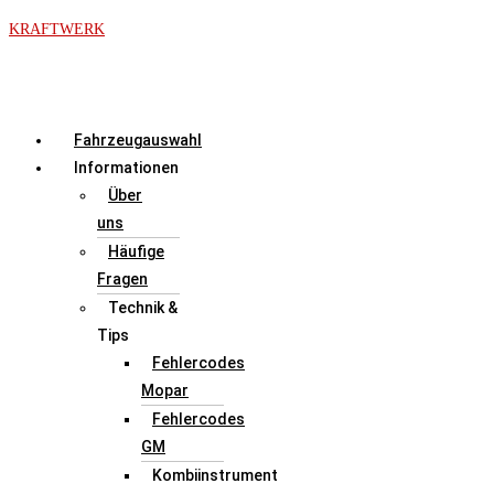
Zum
KRAFTWERK
Inhalt
springen
Menü
Fahrzeugauswahl
Informationen
Über
uns
Häufige
Fragen
Technik &
Tips
Fehlercodes
Mopar
Fehlercodes
GM
Kombiinstrument