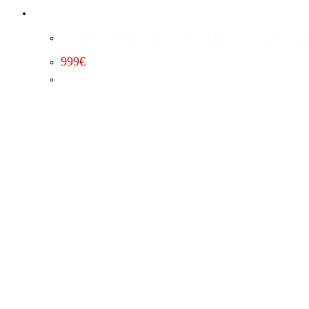
Leistungssteigerung Stufe 1 Dodge Charger 5.7 (2006 – 200
999
€