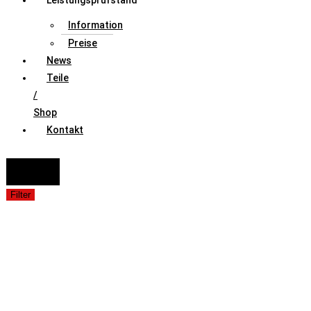
Leistungsprüfstand
Information
Preise
News
Teile
/
Shop
Kontakt
FAHRZEUGAUSWAHL (Fahrzeug / Model / Baujahr / Motor)
Suche
Filter