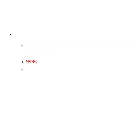
Leistungssteigerung Stufe 1 Dodge Challenger 6.2 Hellcat
(2019 – 2023)
999
€