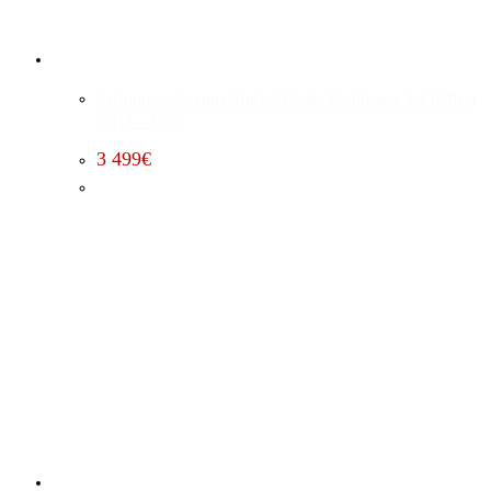
Leistungssteigerung Stufe 2 Dodge Challenger 6.2 Hellcat
(2019 – 2023)
3 499
€