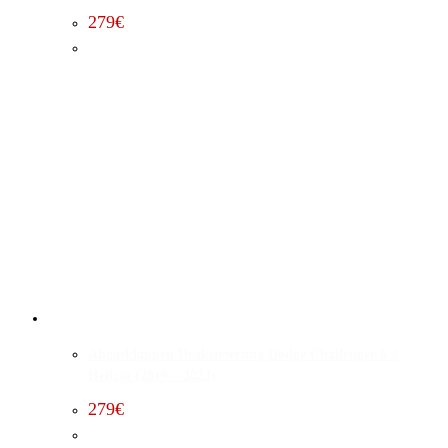
279
€
Abgasklappen Deaktivierung Dodge Challenger 6.2
Hellcat (2019 – 2023)
279
€