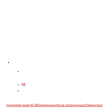
BCM Programmierung Dodge Challenger 6.2 Hellcat
(2019 – 2023)
0
€
Startseite
Kontakt
AGB
Haftungsausschluss
Links
Impressum
Datenschutz