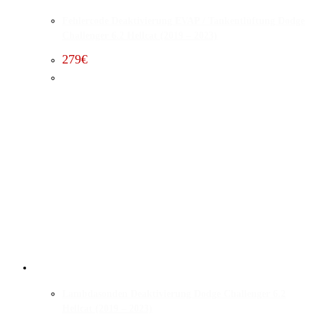
Fehlercode Deaktivierung EVAP / Tankentlüftung Dodge
Challenger 6.2 Hellcat (2019 – 2023)
279
€
Lambdasonden Deaktivierung Dodge Challenger 6.2
Hellcat (2019 – 2023)