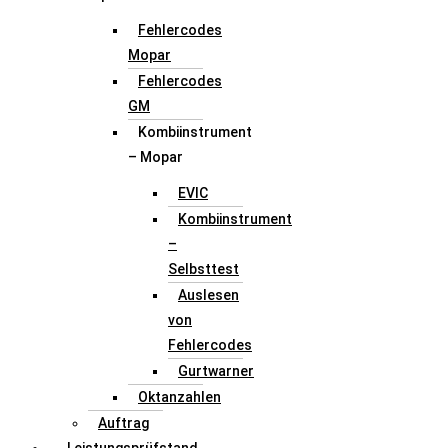
Fehlercodes
Mopar
Fehlercodes
GM
Kombiinstrument
– Mopar
EVIC
Kombiinstrument
–
Selbsttest
Auslesen
von
Fehlercodes
Gurtwarner
Oktanzahlen
Auftrag