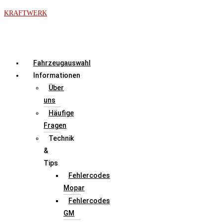
Zum
KRAFTWERK
Inhalt
springen
Menü
Fahrzeugauswahl
Informationen
Über
uns
Häufige
Fragen
Technik
&
Tips
Fehlercodes
Mopar
Fehlercodes
GM