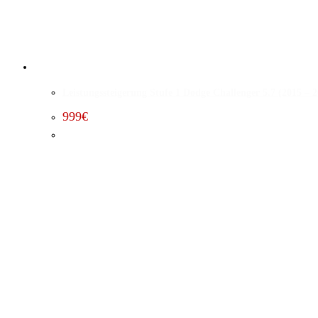
Leistungssteigerung Stufe 1 Dodge Challenger 5.7 (2015 – 
999
€