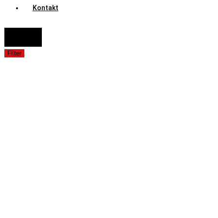
Kontakt
FAHRZEUGAUSWAHL (Fahrzeug / Model / Baujahr / Motor)
Suche
Filter