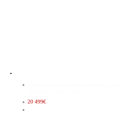
Edelbrock Kompressorumbau (Premium) Dodge
Challenger 5.7 (2009 – 2010)
20 499
€