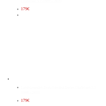
Challenger 5.7 (2009 – 2010)
179
€
Lambdasonden Deaktivierung Dodge Challenger 5.7
(2009 – 2010)
179
€