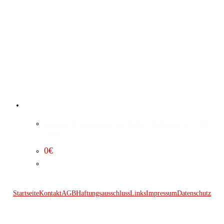
Gateway Programmierung Dodge Challenger 5.7 (2009 –
2010)
0
€
Startseite
Kontakt
AGB
Haftungsausschluss
Links
Impressum
Datenschutz