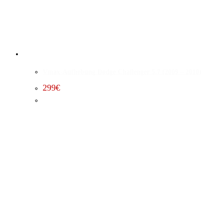
Vmax-Aufhebung Dodge Challenger 5.7 (2009 – 2010)
299
€