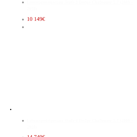
Leistungssteigerung Stufe 3 Dodge Challenger 5.7 (2009 –
2010)
10 149
€
Leistungssteigerung Stufe 4 Dodge Challenger 5.7 (2009 –
2010)