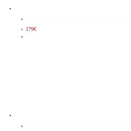
MDS Deaktivierung Dodge Challenger 5.7 (2009 – 2010)
179
€
Fehlercode Deaktivierung EVAP / Tankentlüftung Dodge