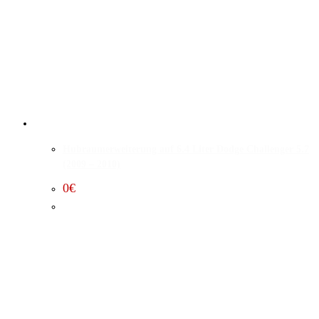
Hubraumerweiterung auf 6.4 Liter Dodge Challenger 5.7
(2009 – 2010)
0
€