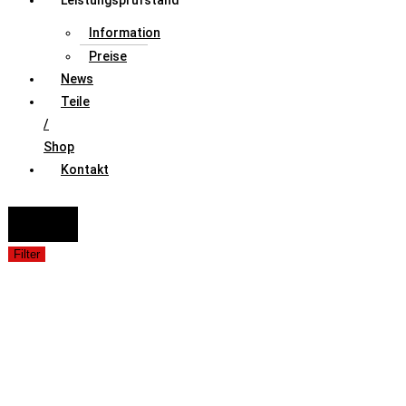
Leistungsprüfstand
Information
Preise
News
Teile
/
Shop
Kontakt
FAHRZEUGAUSWAHL (Fahrzeug / Model / Baujahr / Motor)
Suche
Filter