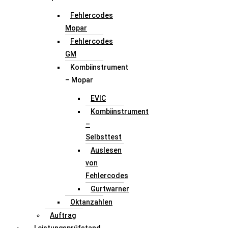
Fehlercodes
Mopar
Fehlercodes
GM
Kombiinstrument
– Mopar
EVIC
Kombiinstrument
–
Selbsttest
Auslesen
von
Fehlercodes
Gurtwarner
Oktanzahlen
Auftrag