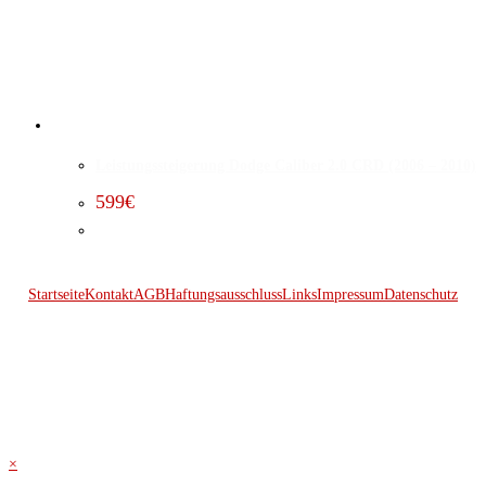
Leistungssteigerung Dodge Caliber 2.0 CRD (2006 – 2010)
599
€
Startseite
Kontakt
AGB
Haftungsausschluss
Links
Impressum
Datenschutz
© 2026 Kraftwerk
×