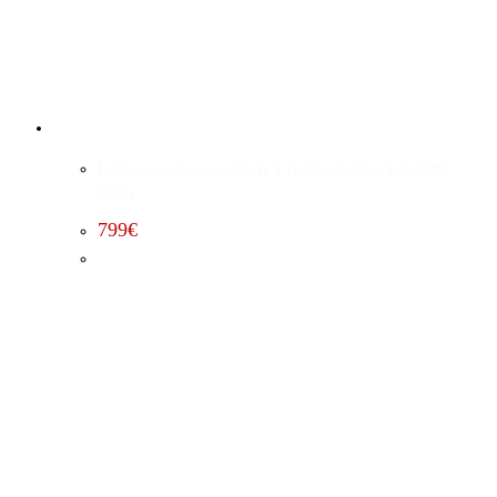
Leistungssteigerung Stufe 1 Dodge Caliber 1.8 (2006 –
2010)
799
€