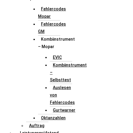
Fehlercodes
Mopar
Fehlercodes
GM
Kombiinstrument
– Mopar
EVIC
Kombiinstrument
–
Selbsttest
Auslesen
von
Fehlercodes
Gurtwarner
Oktanzahlen
Auftrag