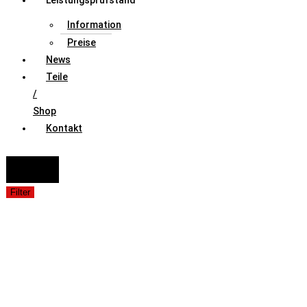
Leistungsprüfstand
Information
Preise
News
Teile
/
Shop
Kontakt
FAHRZEUGAUSWAHL (Fahrzeug / Model / Baujahr / Motor)
Suche
Filter