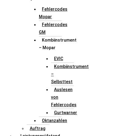
Fehlercodes
Mopar
Fehlercodes
GM
Kombiinstrument
– Mopar
EVIC
Kombiinstrument
–
Selbsttest
Auslesen
von
Fehlercodes
Gurtwarner
Oktanzahlen
Auftrag