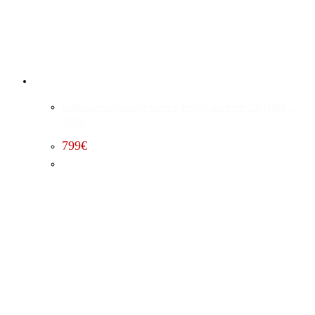
Leistungssteigerung Stufe 1 Dodge Avenger 2.0 (2008 –
2010)
799
€