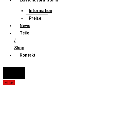
Leistungsprüfstand
Information
Preise
News
Teile
/
Shop
Kontakt
FAHRZEUGAUSWAHL (Fahrzeug / Model / Baujahr / Motor)
Suche
Filter