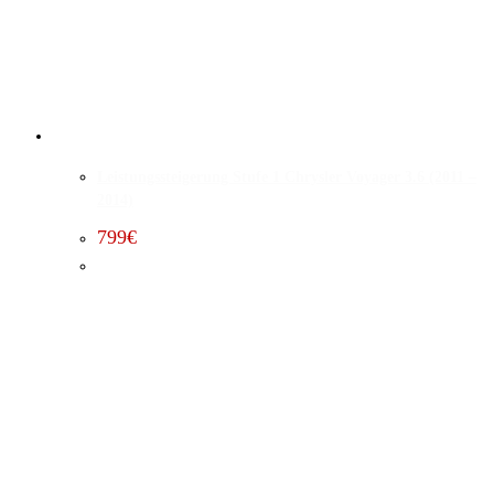
Leistungssteigerung Stufe 1 Chrysler Voyager 3.6 (2011 –
2014)
799
€