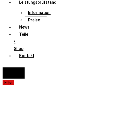
Leistungsprüfstand
Information
Preise
News
Teile
/
Shop
Kontakt
FAHRZEUGAUSWAHL (Fahrzeug / Model / Baujahr / Motor)
Suche
Filter