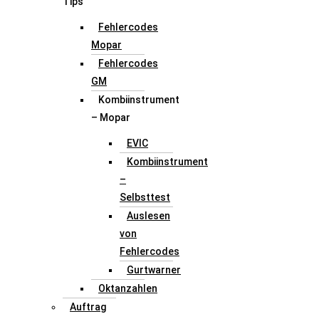
Tips
Fehlercodes
Mopar
Fehlercodes
GM
Kombiinstrument
– Mopar
EVIC
Kombiinstrument
–
Selbsttest
Auslesen
von
Fehlercodes
Gurtwarner
Oktanzahlen
Auftrag