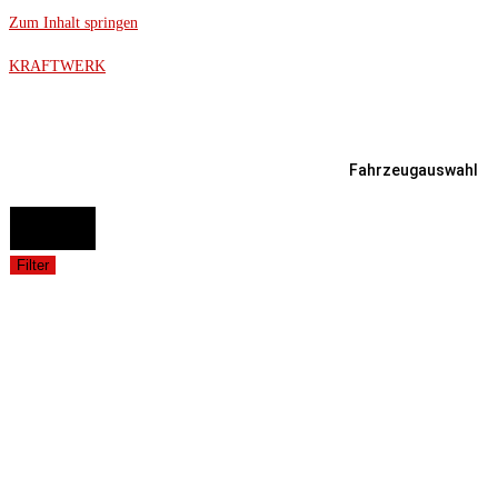
Zum Inhalt springen
KRAFTWERK
Fahrzeugauswahl
FAHRZEUGAUSWAHL (Fahrzeug / Model / Baujahr / Motor)
Suche
Filter