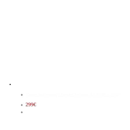
Vmax-Aufhebung Chrysler Voyager 4.0 (2008 – 2010)
299
€