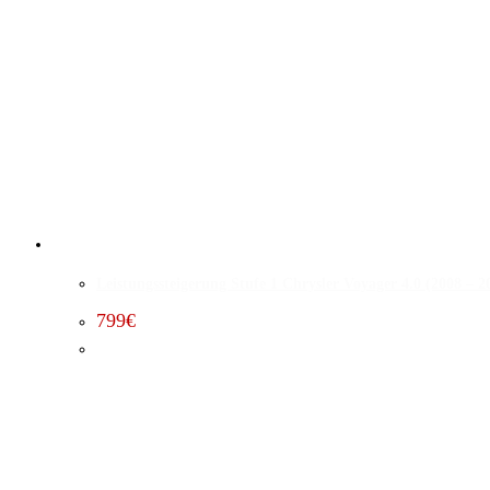
Leistungssteigerung Stufe 1 Chrysler Voyager 4.0 (2008 – 2
799
€